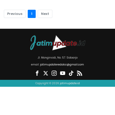
Previous
1
Next
Jl. Monginsidi, No. 57. Sidoarjo
email:
jatimupdateredaksi@gmail.com
Copyright © 2026
jatimupdate.id