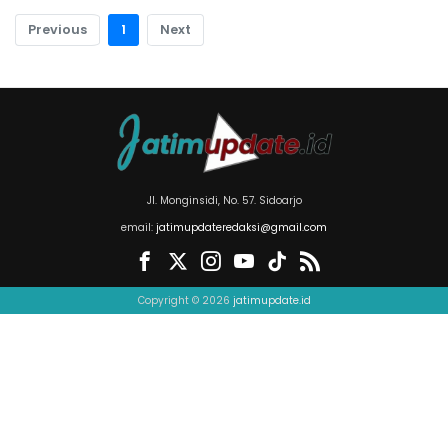
Previous
1
Next
Jl. Monginsidi, No. 57. Sidoarjo
email:
jatimupdateredaksi@gmail.com
Copyright © 2026
jatimupdate.id