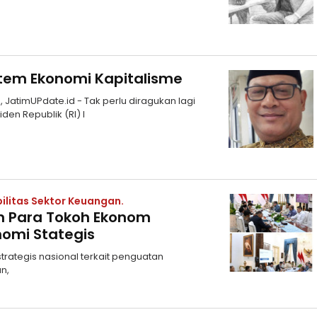
stem Ekonomi Kapitalisme
 JatimUPdate.id - Tak perlu diragukan lagi
den Republik (RI) I
litas Sektor Keuangan.
n Para Tokoh Ekonom
nomi Stategis
ategis nasional terkait penguatan
n,