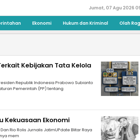
Jumat, 07 Agu 2026 0
erintahan
Ekonomi
Hukum dan Kriminal
Olah Ra
Terkait Kebijakan Tata Kelola
Presiden Republik Indonesia Prabowo Subianto
uran Pemerintah (PP) tentang
aru Kekuasaan Ekonomi
Dan Rio Rolis Jurnalis JatimUPdate Blitar Raya
irnya mem