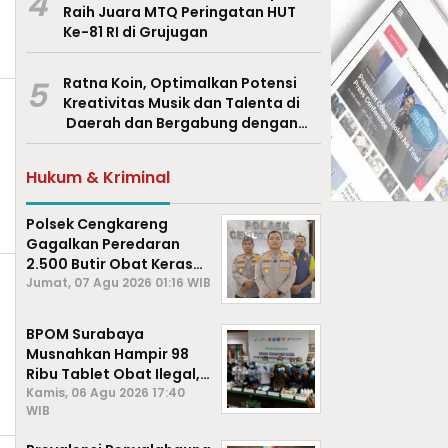
4
Raih Juara MTQ Peringatan HUT
Ke-81 RI di Grujugan
5
Ratna Koin, Optimalkan Potensi
Kreativitas Musik dan Talenta di
Daerah dan Bergabung dengan
Ekraf Pasuruan
Hukum & Kriminal
Polsek Cengkareng
Gagalkan Peredaran
2.500 Butir Obat Keras
Daftar G, Satu Pengedar
Jumat, 07 Agu 2026 01:16 WIB
Diamankan
BPOM Surabaya
Musnahkan Hampir 98
Ribu Tablet Obat Ilegal,
Cegah Penyalahgunaan
Kamis, 06 Agu 2026 17:40
WIB
di Kalangan Pelajar