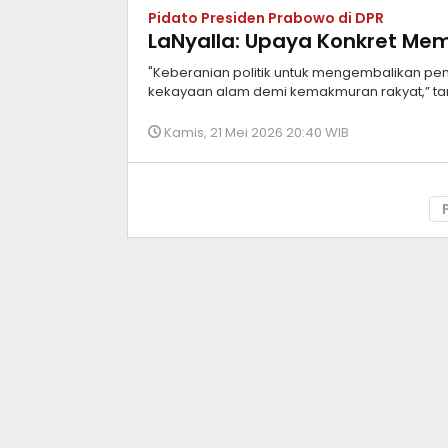
Pidato Presiden Prabowo di DPR
LaNyalla: Upaya Konkret Me
"Keberanian politik untuk mengembalikan pen
kekayaan alam demi kemakmuran rakyat,” tan
Kamis, 21 Mei 2026 20:40 WIB