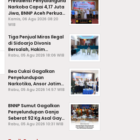
Prevalensi Penyalahguna
Narkoba Capai 4,17 Juta
Jiwa, BNNP Aceh Perkuat
P4GN di Subulussalam
Kamis, 06 Agu 2026 08:20
WIB
Tiga Penjual Miras Ilegal
di Sidoarjo Divonis
Bersalah, Hakim
Jatuhkan Denda hingga
Rabu, 05 Agu 2026 18:06 WIB
Rp1 Juta
Bea Cukai Gagalkan
Penyelundupan
Narkotika, Ansor Jatim
Negara Tak Kalah dari
Rabu, 05 Agu 2026 14:57 WIB
Sindikat Internasional
BNNP Sumut Gagalkan
Penyelundupan Ganja
Seberat 92 Kg Asal Gayo
Lues, Aceh.
Rabu, 05 Agu 2026 10:31 WIB