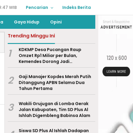
9:47 WIB
Pencarian
Indeks Berita
ga
Gaya Hidup
Opini
Trending Minggu Ini
1
KDKMP Desa Pucangan Raup
Omzet Rp1 Miliar per Bulan,
Kemendes Dorong Jadi
Percontohan Nasional
2
Gaji Manajer Kopdes Merah Putih
Ditanggung APBN Selama Dua
Tahun Pertama
3
Wakili Grujugan di Lomba Gerak
Jalan Kabupaten, Tim SD Plus Al
Ishlah Digembleng Babinsa Alam
Siswa SD Plus Al Ishlah Dadapan