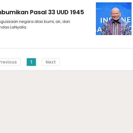
mbumikan Pasal 33 UUD 1945
guasaan negara atas bumi, air, dan
das LaNyalla.
Previous
1
Next