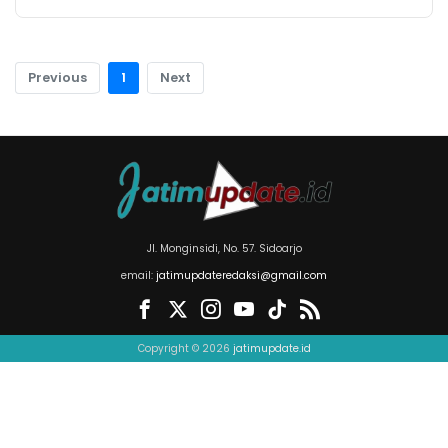
Previous
1
Next
Jl. Monginsidi, No. 57. Sidoarjo
email:
jatimupdateredaksi@gmail.com
Copyright © 2026
jatimupdate.id