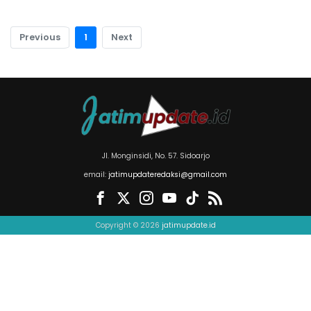
Previous
1
Next
Jl. Monginsidi, No. 57. Sidoarjo
email:
jatimupdateredaksi@gmail.com
Copyright © 2026
jatimupdate.id