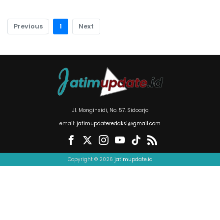
Previous
1
Next
Jl. Monginsidi, No. 57. Sidoarjo
email:
jatimupdateredaksi@gmail.com
Copyright © 2026
jatimupdate.id