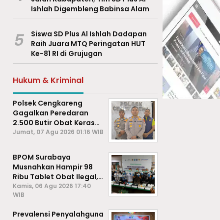
Ishlah Digembleng Babinsa Alam
5
Siswa SD Plus Al Ishlah Dadapan
Raih Juara MTQ Peringatan HUT
Ke-81 RI di Grujugan
Hukum & Kriminal
Polsek Cengkareng
Gagalkan Peredaran
2.500 Butir Obat Keras
Daftar G, Satu Pengedar
Jumat, 07 Agu 2026 01:16 WIB
Diamankan
BPOM Surabaya
Musnahkan Hampir 98
Ribu Tablet Obat Ilegal,
Cegah Penyalahgunaan
Kamis, 06 Agu 2026 17:40
WIB
di Kalangan Pelajar
Prevalensi Penyalahguna