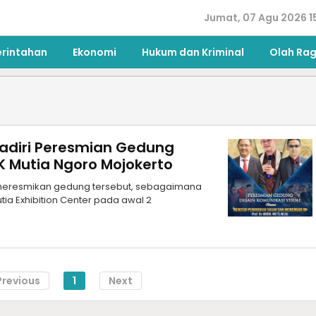
Jumat, 07 Agu 2026 1
erintahan
Ekonomi
Hukum dan Kriminal
Olah Ra
adiri Peresmian Gedung
K Mutia Ngoro Mojokerto
a meresmikan gedung tersebut, sebagaimana
ia Exhibition Center pada awal 2
Previous
1
Next