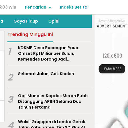
5:03 WIB
Pencarian
Indeks Berita
ga
Gaya Hidup
Opini
Trending Minggu Ini
1
KDKMP Desa Pucangan Raup
Omzet Rp1 Miliar per Bulan,
Kemendes Dorong Jadi
Percontohan Nasional
2
Selamat Jalan, Cak Sholeh
3
Gaji Manajer Kopdes Merah Putih
Ditanggung APBN Selama Dua
Tahun Pertama
4
Wakili Grujugan di Lomba Gerak
Jalan Kabupaten, Tim SD Plus Al