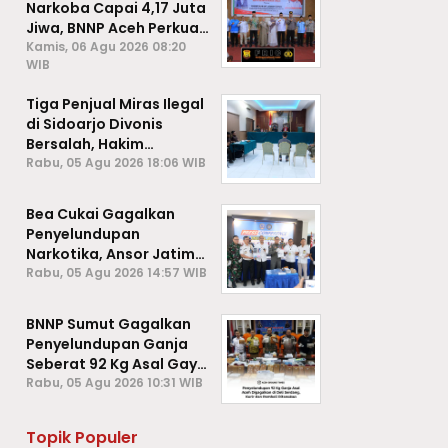
Narkoba Capai 4,17 Juta
Jiwa, BNNP Aceh Perkuat
P4GN di Subulussalam
Kamis, 06 Agu 2026 08:20
WIB
Tiga Penjual Miras Ilegal
di Sidoarjo Divonis
Bersalah, Hakim
Jatuhkan Denda hingga
Rabu, 05 Agu 2026 18:06 WIB
Rp1 Juta
Bea Cukai Gagalkan
Penyelundupan
Narkotika, Ansor Jatim
Negara Tak Kalah dari
Rabu, 05 Agu 2026 14:57 WIB
Sindikat Internasional
BNNP Sumut Gagalkan
Penyelundupan Ganja
Seberat 92 Kg Asal Gayo
Lues, Aceh.
Rabu, 05 Agu 2026 10:31 WIB
Topik Populer