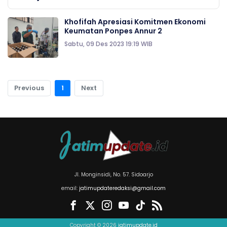
Khofifah Apresiasi Komitmen Ekonomi
Keumatan Ponpes Annur 2
Sabtu, 09 Des 2023 19:19 WIB
Previous
1
Next
Jl. Monginsidi, No. 57. Sidoarjo
email:
jatimupdateredaksi@gmail.com
Copyright © 2026
jatimupdate.id