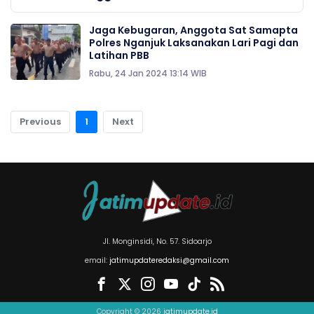
Jaga Kebugaran, Anggota Sat Samapta
Polres Nganjuk Laksanakan Lari Pagi dan
Latihan PBB
Rabu, 24 Jan 2024 13:14 WIB
Previous
1
Next
Jl. Monginsidi, No. 57. Sidoarjo
email:
jatimupdateredaksi@gmail.com
Copyright © 2026
jatimupdate.id