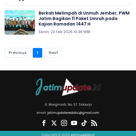
Berkah Melimpah di Unmuh Jember, PWM
Jatim Bagikan 11 Paket Umrah pada
Kajian Ramadan 1447 H
Senin, 23 Feb 2026 10:38 WIB
Previous
1
Next
Jl. Monginsidi, No. 57. Sidoarjo
email:
jatimupdateredaksi@gmail.com
Copyright © 2026
jatimupdate.id