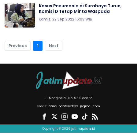
Kasus Pneumonia di Surabaya Turun,
Komisi D Tetap Minta Waspada
Kamis, 22 Sep 2022 16:03 WIB
Previous
1
Next
Jl. Monginsidi, No. 57. Sidoarjo
email:
jatimupdateredaksi@gmail.com
Copyright © 2026
jatimupdate.id