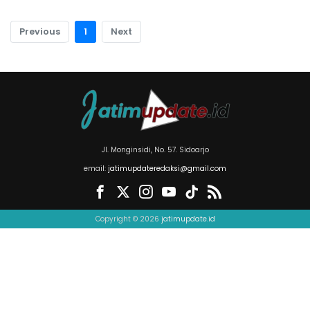
Previous
1
Next
Jl. Monginsidi, No. 57. Sidoarjo
email:
jatimupdateredaksi@gmail.com
Copyright © 2026
jatimupdate.id