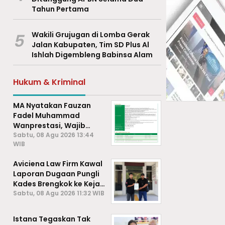
Tahun Pertama
5
Wakili Grujugan di Lomba Gerak
Jalan Kabupaten, Tim SD Plus Al
Ishlah Digembleng Babinsa Alam
Hukum & Kriminal
MA Nyatakan Fauzan
Fadel Muhammad
Wanprestasi, Wajib
Bayar Rp2,085 Miliar
Sabtu, 08 Agu 2026 13:44
WIB
Aviciena Law Firm Kawal
Laporan Dugaan Pungli
Kades Brengkok ke Kejari
Lamongan
Sabtu, 08 Agu 2026 11:32 WIB
Istana Tegaskan Tak