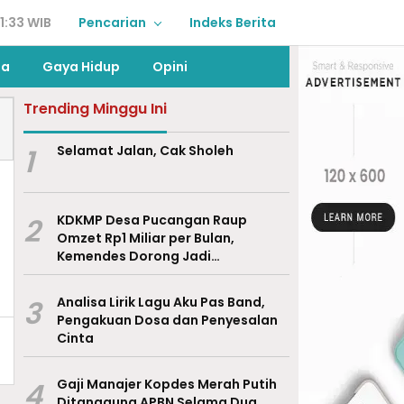
1:33 WIB
Pencarian
Indeks Berita
ga
Gaya Hidup
Opini
Trending Minggu Ini
1
Selamat Jalan, Cak Sholeh
2
KDKMP Desa Pucangan Raup
Omzet Rp1 Miliar per Bulan,
Kemendes Dorong Jadi
Percontohan Nasional
3
Analisa Lirik Lagu Aku Pas Band,
Pengakuan Dosa dan Penyesalan
Cinta
4
Gaji Manajer Kopdes Merah Putih
Ditanggung APBN Selama Dua