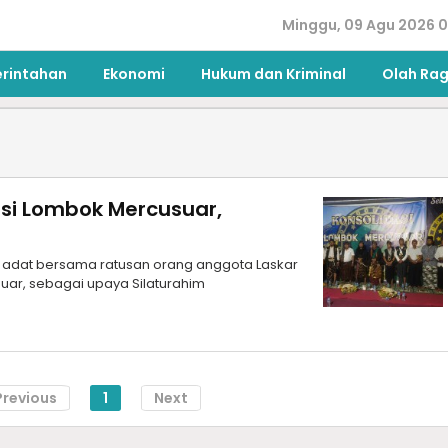
Minggu, 09 Agu 2026 0
erintahan
Ekonomi
Hukum dan Kriminal
Olah Ra
asi Lombok Mercusuar,
h adat bersama ratusan orang anggota Laskar
ar, sebagai upaya Silaturahim
Previous
1
Next