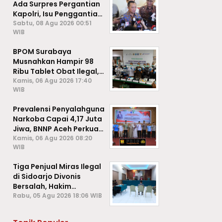
Ada Surpres Pergantian
Kapolri, Isu Penggantian
Listyo Sigit Dipastikan
Sabtu, 08 Agu 2026 00:51
WIB
Hoaks
BPOM Surabaya
Musnahkan Hampir 98
Ribu Tablet Obat Ilegal,
Cegah Penyalahgunaan
Kamis, 06 Agu 2026 17:40
WIB
di Kalangan Pelajar
Prevalensi Penyalahguna
Narkoba Capai 4,17 Juta
Jiwa, BNNP Aceh Perkuat
P4GN di Subulussalam
Kamis, 06 Agu 2026 08:20
WIB
Tiga Penjual Miras Ilegal
di Sidoarjo Divonis
Bersalah, Hakim
Jatuhkan Denda hingga
Rabu, 05 Agu 2026 18:06 WIB
Rp1 Juta