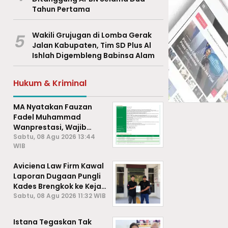
Tahun Pertama
5
Wakili Grujugan di Lomba Gerak
Jalan Kabupaten, Tim SD Plus Al
Ishlah Digembleng Babinsa Alam
Hukum & Kriminal
MA Nyatakan Fauzan
Fadel Muhammad
Wanprestasi, Wajib
Bayar Rp2,085 Miliar
Sabtu, 08 Agu 2026 13:44
WIB
Aviciena Law Firm Kawal
Laporan Dugaan Pungli
Kades Brengkok ke Kejari
Lamongan
Sabtu, 08 Agu 2026 11:32 WIB
Istana Tegaskan Tak