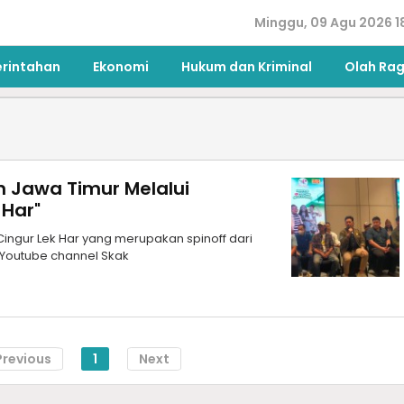
Minggu, 09 Agu 2026 1
erintahan
Ekonomi
Hukum dan Kriminal
Olah Ra
 Jawa Timur Melalui
 Har"
ingur Lek Har yang merupakan spinoff dari
i Youtube channel Skak
Previous
1
Next