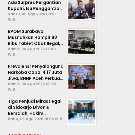
Ada Surpres Pergantian
Kapolri, Isu Penggantian
Listyo Sigit Dipastikan
Sabtu, 08 Agu 2026 00:51
WIB
Hoaks
BPOM Surabaya
Musnahkan Hampir 98
Ribu Tablet Obat Ilegal,
Cegah Penyalahgunaan
Kamis, 06 Agu 2026 17:40
WIB
di Kalangan Pelajar
Prevalensi Penyalahguna
Narkoba Capai 4,17 Juta
Jiwa, BNNP Aceh Perkuat
P4GN di Subulussalam
Kamis, 06 Agu 2026 08:20
WIB
Tiga Penjual Miras Ilegal
di Sidoarjo Divonis
Bersalah, Hakim
Jatuhkan Denda hingga
Rabu, 05 Agu 2026 18:06 WIB
Rp1 Juta