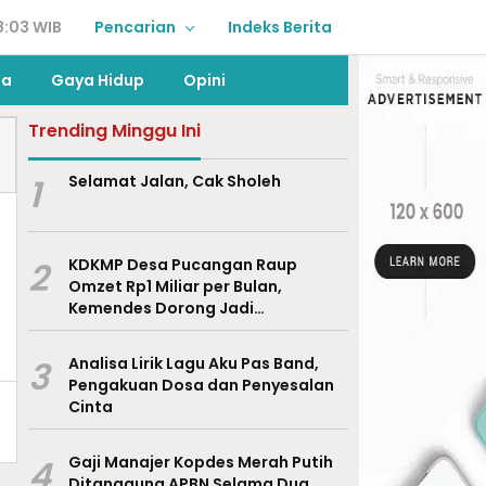
8:03 WIB
Pencarian
Indeks Berita
ga
Gaya Hidup
Opini
Trending Minggu Ini
1
Selamat Jalan, Cak Sholeh
2
KDKMP Desa Pucangan Raup
Omzet Rp1 Miliar per Bulan,
Kemendes Dorong Jadi
Percontohan Nasional
3
Analisa Lirik Lagu Aku Pas Band,
Pengakuan Dosa dan Penyesalan
Cinta
4
Gaji Manajer Kopdes Merah Putih
Ditanggung APBN Selama Dua