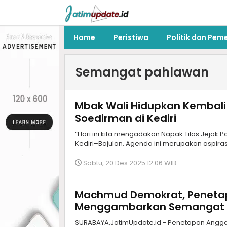
Home
Peristiwa
Politik dan Pem
Semangat pahlawan
Mbak Wali Hidupkan Kembali 
Soedirman di Kediri
“Hari ini kita mengadakan Napak Tilas Jejak
Kediri–Bajulan. Agenda ini merupakan aspira
Sabtu, 20 Des 2025 12:06 WIB
Machmud Demokrat, Penetap
Menggambarkan Semangat 
SURABAYA,JatimUpdate.id - Penetapan Angga