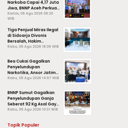
Narkoba Capai 4,17 Juta
Jiwa, BNNP Aceh Perkuat
P4GN di Subulussalam
Kamis, 06 Agu 2026 08:20
WIB
Tiga Penjual Miras Ilegal
di Sidoarjo Divonis
Bersalah, Hakim
Jatuhkan Denda hingga
Rabu, 05 Agu 2026 18:06 WIB
Rp1 Juta
Bea Cukai Gagalkan
Penyelundupan
Narkotika, Ansor Jatim
Negara Tak Kalah dari
Rabu, 05 Agu 2026 14:57 WIB
Sindikat Internasional
BNNP Sumut Gagalkan
Penyelundupan Ganja
Seberat 92 Kg Asal Gayo
Lues, Aceh.
Rabu, 05 Agu 2026 10:31 WIB
Topik Populer