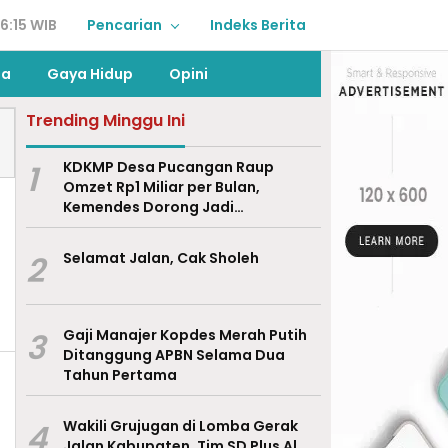
6:15 WIB
Pencarian
Indeks Berita
ga
Gaya Hidup
Opini
Trending Minggu Ini
1
KDKMP Desa Pucangan Raup
Omzet Rp1 Miliar per Bulan,
Kemendes Dorong Jadi
Percontohan Nasional
2
Selamat Jalan, Cak Sholeh
3
Gaji Manajer Kopdes Merah Putih
Ditanggung APBN Selama Dua
Tahun Pertama
4
Wakili Grujugan di Lomba Gerak
Jalan Kabupaten, Tim SD Plus Al