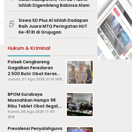
Ishlah Digembleng Babinsa Alam
5
Siswa SD Plus Al Ishlah Dadapan
Raih Juara MTQ Peringatan HUT
Ke-81 RI di Grujugan
Hukum & Kriminal
Polsek Cengkareng
Gagalkan Peredaran
2.500 Butir Obat Keras
Daftar G, Satu Pengedar
Jumat, 07 Agu 2026 01:16 WIB
Diamankan
BPOM Surabaya
Musnahkan Hampir 98
Ribu Tablet Obat Ilegal,
Cegah Penyalahgunaan
Kamis, 06 Agu 2026 17:40
WIB
di Kalangan Pelajar
Prevalensi Penyalahguna