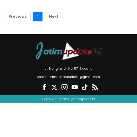
Previous
1
Next
Jl. Monginsidi, No. 57. Sidoarjo
email:
jatimupdateredaksi@gmail.com
Copyright © 2026
jatimupdate.id