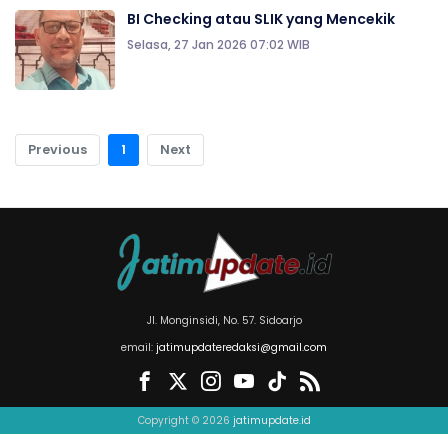
BI Checking atau SLIK yang Mencekik
Selasa, 27 Jan 2026 07:02 WIB
Previous
1
Next
Jl. Monginsidi, No. 57. Sidoarjo
email:
jatimupdateredaksi@gmail.com
Copyright © 2026
jatimupdate.id