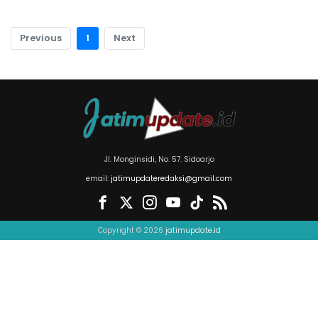
Previous
1
Next
Jl. Monginsidi, No. 57. Sidoarjo
email:
jatimupdateredaksi@gmail.com
Copyright © 2026
jatimupdate.id