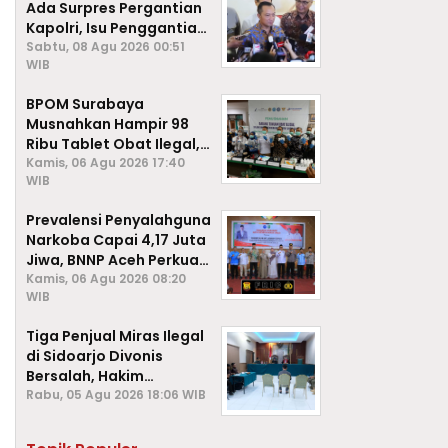
Ada Surpres Pergantian
Kapolri, Isu Penggantian
Listyo Sigit Dipastikan
Sabtu, 08 Agu 2026 00:51
WIB
Hoaks
BPOM Surabaya
Musnahkan Hampir 98
Ribu Tablet Obat Ilegal,
Cegah Penyalahgunaan
Kamis, 06 Agu 2026 17:40
WIB
di Kalangan Pelajar
Prevalensi Penyalahguna
Narkoba Capai 4,17 Juta
Jiwa, BNNP Aceh Perkuat
P4GN di Subulussalam
Kamis, 06 Agu 2026 08:20
WIB
Tiga Penjual Miras Ilegal
di Sidoarjo Divonis
Bersalah, Hakim
Jatuhkan Denda hingga
Rabu, 05 Agu 2026 18:06 WIB
Rp1 Juta