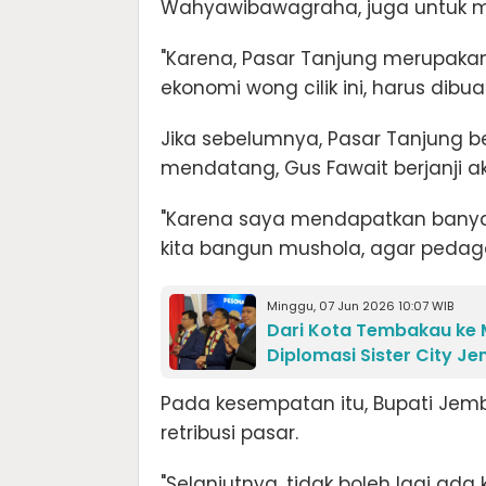
Wahyawibawagraha, juga untuk mem
"Karena, Pasar Tanjung merupaka
ekonomi wong cilik ini, harus dibuat
Jika sebelumnya, Pasar Tanjung 
mendatang, Gus Fawait berjanji a
"Karena saya mendapatkan banya
kita bangun mushola, agar pedaga
Minggu, 07 Jun 2026 10:07 WIB
Dari Kota Tembakau ke Mi
Diplomasi Sister City J
Pada kesempatan itu, Bupati Je
retribusi pasar.
"Selanjutnya, tidak boleh lagi ada k