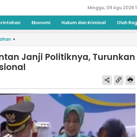
Minggu, 09 Agu 2026 1
erintahan
Ekonomi
Hukum dan Kriminal
Olah Ra
tahan
»
tan Janji Politiknya, Turunkan
isional