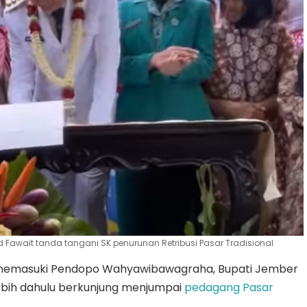
wait tanda tangani SK penurunan Retribusi Pasar Tradisional
memasuki Pendopo Wahyawibawagraha, Bupati Jember
ebih dahulu berkunjung menjumpai
pedagang Pasar