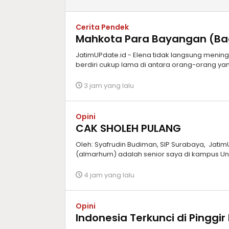
Cerita Pendek
Mahkota Para Bayangan (Bagi
JatimUPdate.id - Elena tidak langsung meningg
berdiri cukup lama di antara orang-orang yan
3 jam yang lalu
Opini
CAK SHOLEH PULANG
Oleh: Syafrudin Budiman, SIP Surabaya, Jati
(almarhum) adalah senior saya di kampus Un
4 jam yang lalu
Opini
Indonesia Terkunci di Pinggi