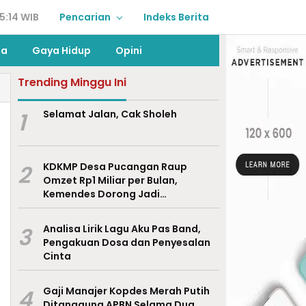
5:14 WIB
Pencarian
Indeks Berita
ga
Gaya Hidup
Opini
Trending Minggu Ini
1
Selamat Jalan, Cak Sholeh
2
KDKMP Desa Pucangan Raup
Omzet Rp1 Miliar per Bulan,
Kemendes Dorong Jadi
Percontohan Nasional
3
Analisa Lirik Lagu Aku Pas Band,
Pengakuan Dosa dan Penyesalan
Cinta
4
Gaji Manajer Kopdes Merah Putih
Ditanggung APBN Selama Dua