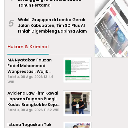
Tahun Pertama
5
Wakili Grujugan di Lomba Gerak
Jalan Kabupaten, Tim SD Plus Al
Ishlah Digembleng Babinsa Alam
Hukum & Kriminal
MA Nyatakan Fauzan
Fadel Muhammad
Wanprestasi, Wajib
Bayar Rp2,085 Miliar
Sabtu, 08 Agu 2026 13:44
WIB
Aviciena Law Firm Kawal
Laporan Dugaan Pungli
Kades Brengkok ke Kejari
Lamongan
Sabtu, 08 Agu 2026 11:32 WIB
Istana Tegaskan Tak