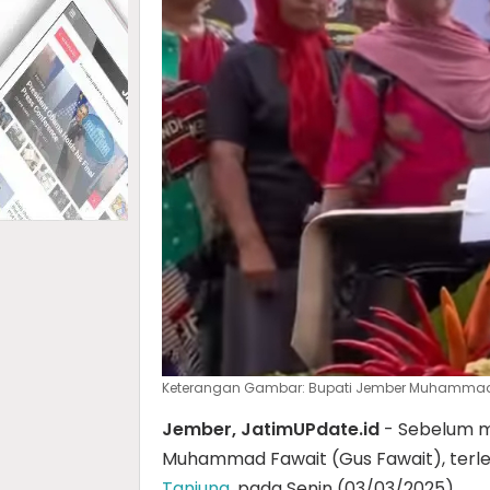
Keterangan Gambar: Bupati Jember Muhammad Fa
Jember, JatimUPdate.id
- Sebelum 
Muhammad Fawait (Gus Fawait), terl
Tanjung
, pada Senin (03/03/2025).