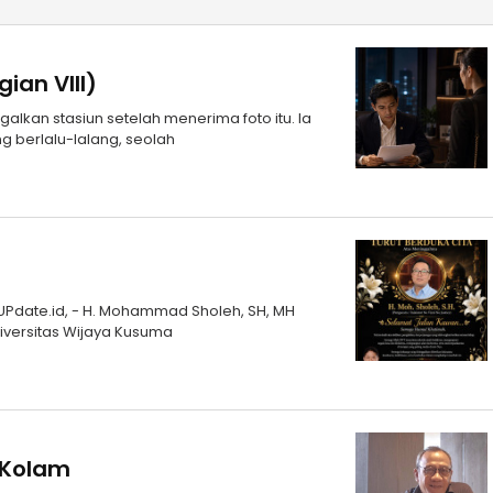
an VIII)
alkan stasiun setelah menerima foto itu. Ia
g berlalu-lalang, seolah
mUPdate.id, - H. Mohammad Sholeh, SH, MH
iversitas Wijaya Kusuma
r Kolam