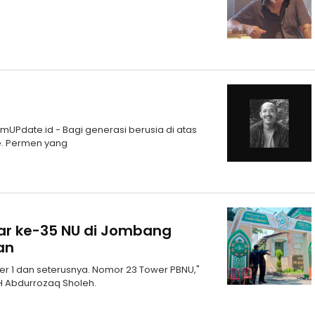
timUPdate.id - Bagi generasi berusia di atas
he. Permen yang
mar ke-35 NU di Jombang
an
wer 1 dan seterusnya. Nomor 23 Tower PBNU,"
KH Abdurrozaq Sholeh.