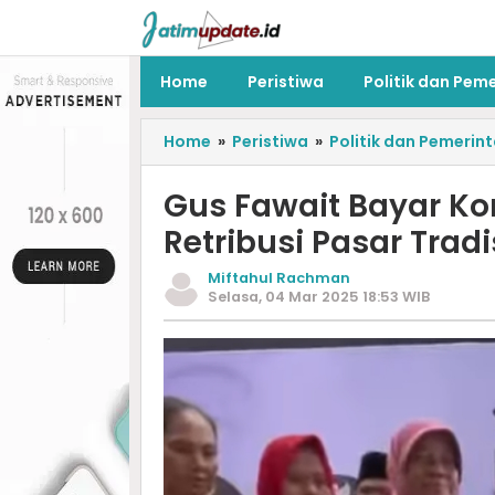
Home
Peristiwa
Politik dan Pem
Home
»
Peristiwa
»
Politik dan Pemerin
Gus Fawait Bayar Kon
Retribusi Pasar Trad
Miftahul Rachman
Selasa, 04 Mar 2025 18:53 WIB