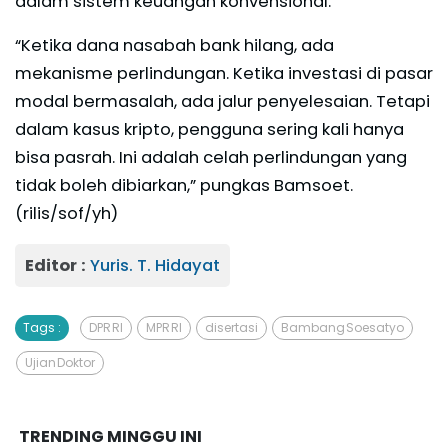
dalam sistem keuangan konvensional.
“Ketika dana nasabah bank hilang, ada
mekanisme perlindungan. Ketika investasi di pasar
modal bermasalah, ada jalur penyelesaian. Tetapi
dalam kasus kripto, pengguna sering kali hanya
bisa pasrah. Ini adalah celah perlindungan yang
tidak boleh dibiarkan,” pungkas Bamsoet.
(rilis/sof/yh)
Editor :
Yuris. T. Hidayat
Tags :
DPR RI
MPR RI
disertasi
Bambang Soesatyo
Ujian Doktor
TRENDING MINGGU INI