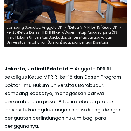
Bambang Soesatyo, Anggota DPR RI/Ketua MPR RI ke-15/Ketua DPR RI
ke-20/Ketua Komisi III DPR RI ke-7/Dosen Tetap Pascasarjana (S3)
Ilmu Hukum Universitas Borobudur, Universitas Jayabaya dan
Universitas Pertahanan (Unhan) saat jadi penguji Disertasi.
Jakarta, JatimUPdate.id
— Anggota DPR RI
sekaligus Ketua MPR RI ke-15 dan Dosen Program
Doktor Ilmu Hukum Universitas Borobudur,
Bambang Soesatyo, menegaskan bahwa
perkembangan pesat Bitcoin sebagai produk
inovasi teknologi keuangan harus diiringi dengan
penguatan perlindungan hukum bagi para
penggunanya.