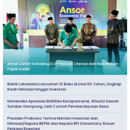
Ansor Jatim Gandeng DJP Perkuat Literasi dan Kepatuhan
Pajak Kader
Bahlil Lahadalia Luncurkan 10 Buku di Usia 50 Tahun, Ungkap
Kisah Hilirisasi hingga Investasi
Kemendes Apresiasi BUMDes Ketapanrame, Wisata Sawah
Sumber Gempong Jadi Contoh Pemberdayaan Desa
Presiden Prabowo Terima Menteri Investasi dan
Hilirisasi/Kepala BKPM dan Kepala BPI Danantara, Rosan
Perkasa Roeslani