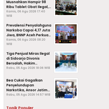
Musnahkan Hampir 98
Ribu Tablet Obat Ilegal,
Cegah Penyalahgunaan
Kamis, 06 Agu 2026 17:40
WIB
di Kalangan Pelajar
Prevalensi Penyalahguna
Narkoba Capai 4,17 Juta
Jiwa, BNNP Aceh Perkuat
P4GN di Subulussalam
Kamis, 06 Agu 2026 08:20
WIB
Tiga Penjual Miras Ilegal
di Sidoarjo Divonis
Bersalah, Hakim
Jatuhkan Denda hingga
Rabu, 05 Agu 2026 18:06 WIB
Rp1 Juta
Bea Cukai Gagalkan
Penyelundupan
Narkotika, Ansor Jatim
Negara Tak Kalah dari
Rabu, 05 Agu 2026 14:57 WIB
Sindikat Internasional
Topik Populer