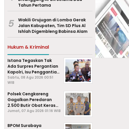
Tahun Pertama
5
Wakili Grujugan di Lomba Gerak
Jalan Kabupaten, Tim SD Plus Al
Ishlah Digembleng Babinsa Alam
Hukum & Kriminal
Istana Tegaskan Tak
Ada Surpres Pergantian
Kapolri, Isu Penggantian
Listyo Sigit Dipastikan
Sabtu, 08 Agu 2026 00:51
WIB
Hoaks
Polsek Cengkareng
Gagalkan Peredaran
2.500 Butir Obat Keras
Daftar G, Satu Pengedar
Jumat, 07 Agu 2026 01:16 WIB
Diamankan
BPOM Surabaya