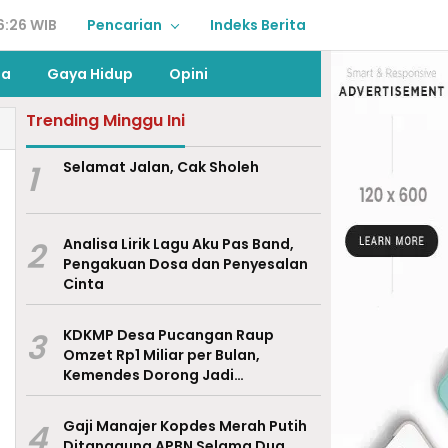
6:26 WIB
Pencarian
Indeks Berita
ga
Gaya Hidup
Opini
Trending Minggu Ini
1
Selamat Jalan, Cak Sholeh
2
Analisa Lirik Lagu Aku Pas Band,
Pengakuan Dosa dan Penyesalan
Cinta
3
KDKMP Desa Pucangan Raup
Omzet Rp1 Miliar per Bulan,
Kemendes Dorong Jadi
Percontohan Nasional
4
Gaji Manajer Kopdes Merah Putih
Ditanggung APBN Selama Dua