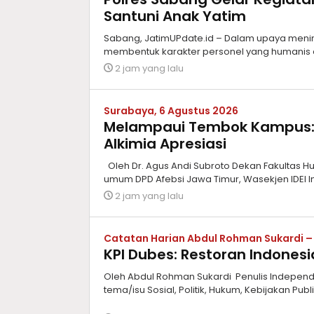
Santuni Anak Yatim
Sabang, JatimUPdate.id – Dalam upaya meni
membentuk karakter personel yang humanis d
2 jam yang lalu
Surabaya, 6 Agustus 2026
Melampaui Tembok Kampus: 
Alkimia Apresiasi
Oleh Dr. Agus Andi Subroto Dekan Fakultas Hu
umum DPD Afebsi Jawa Timur, Wasekjen IDEI I
2 jam yang lalu
Catatan Harian Abdul Rohman Sukardi 
KPI Dubes: Restoran Indonesi
Oleh Abdul Rohman Sukardi Penulis Independen,
tema/isu Sosial, Politik, Hukum, Kebijakan Publ