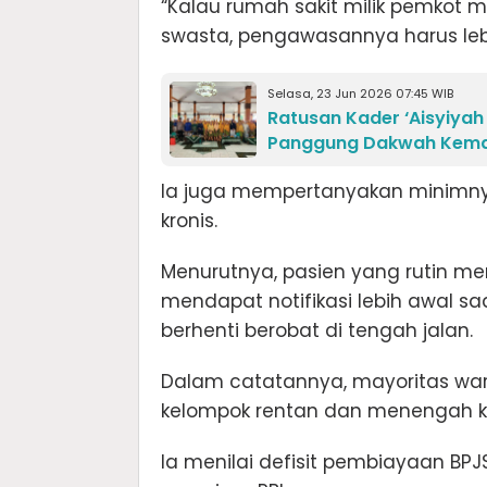
“Kalau rumah sakit milik pemkot ma
swasta, pengawasannya harus leb
Selasa, 23 Jun 2026 07:45 WIB
Ratusan Kader ‘Aisyiyah
Panggung Dakwah Kema
Ia juga mempertanyakan minimnya 
kronis.
Menurutnya, pasien yang rutin men
mendapat notifikasi lebih awal s
berhenti berobat di tengah jalan.
Dalam catatannya, mayoritas wa
kelompok rentan dan menengah 
Ia menilai defisit pembiayaan BPJ