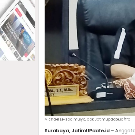
Michael Leksodimulyo, dok Jatimupdate.id/frd
Surabaya, JatimUPdate.id
– Anggota 