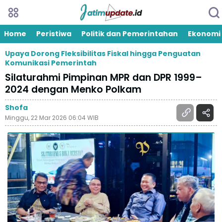
Home
Peristiwa
Politik dan Pemerintahan
Ekonomi
Upaya Dorong Fleksibilitas Fiskal hingga Penguatan
Komunikasi Pemerintah
Silaturahmi Pimpinan MPR dan DPR 1999–
2024 dengan Menko Polkam
Shofa
Minggu, 22 Mar 2026 06:04 WIB