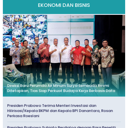
EKONOMI DAN BISNIS
Direksi Baru Perumda Air Minum Surya Sembada Resmi
Ditetapkan, Tias Siap Perkuat Budaya Kerja Berbasis Data
Presiden Prabowo Terima Menteri Investasi dan
Hilirisasi/Kepala BKPM dan Kepala BPI Danantara, Rosan
Perkasa Roeslani
Presiden Prabowo Subiato Berdialog dengan Para Peneliti