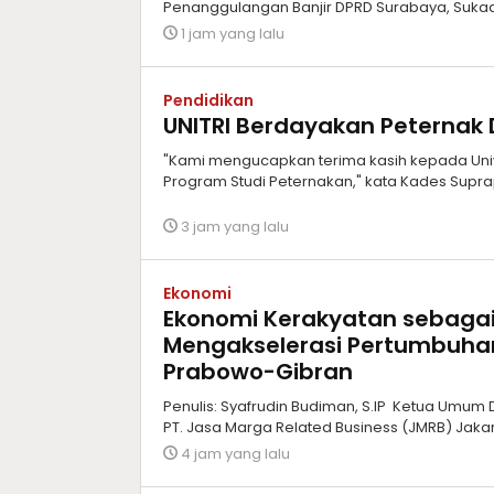
Penanggulangan Banjir DPRD Surabaya, Suka
1 jam yang lalu
Pendidikan
UNITRI Berdayakan Peternak 
"Kami mengucapkan terima kasih kepada Uni
Program Studi Peternakan," kata Kades Supra
3 jam yang lalu
Ekonomi
Ekonomi Kerakyatan sebagai 
Mengakselerasi Pertumbuhan 
Prabowo-Gibran
Penulis: Syafrudin Budiman, S.IP Ketua Umum
PT. Jasa Marga Related Business (JMRB) Jakart
4 jam yang lalu