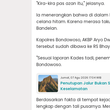
​"Kira-kira pas azan itu," jelasnya.
​Ia menerangkan bahwa di dalam b
celana hitam. Karena merasa tak
Bandelan.
​Kapolres Bondowoso, AKBP Aryo 
tersebut sudah dibawa ke RS Bhay
​"Sesuai laporan Kades tadi, penemu
Bondowoso.
Jumat, 07 Agu 2026 17:04 WIB
Penutupan Jalur Bukan S
Keselamatan
​Berdasarkan fakta di tempat keja
lengkap dengan tali pusarnya. Me