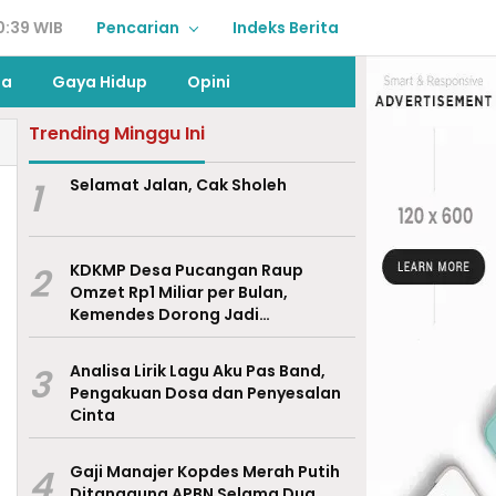
0:39 WIB
Pencarian
Indeks Berita
ga
Gaya Hidup
Opini
Trending Minggu Ini
1
Selamat Jalan, Cak Sholeh
2
KDKMP Desa Pucangan Raup
Omzet Rp1 Miliar per Bulan,
Kemendes Dorong Jadi
Percontohan Nasional
3
Analisa Lirik Lagu Aku Pas Band,
Pengakuan Dosa dan Penyesalan
Cinta
4
Gaji Manajer Kopdes Merah Putih
Ditanggung APBN Selama Dua