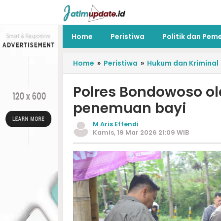
Home
Peristiwa
Politik dan Pem
Home
»
Peristiwa
»
Hukum dan Kriminal
Polres Bondowoso ol
penemuan bayi
M Aris Effendi
Kamis, 19 Mar 2026 21:09 WIB