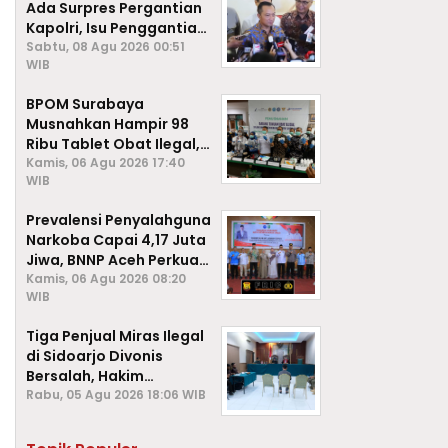
Ada Surpres Pergantian
Kapolri, Isu Penggantian
Listyo Sigit Dipastikan
Sabtu, 08 Agu 2026 00:51
WIB
Hoaks
BPOM Surabaya
Musnahkan Hampir 98
Ribu Tablet Obat Ilegal,
Cegah Penyalahgunaan
Kamis, 06 Agu 2026 17:40
WIB
di Kalangan Pelajar
Prevalensi Penyalahguna
Narkoba Capai 4,17 Juta
Jiwa, BNNP Aceh Perkuat
P4GN di Subulussalam
Kamis, 06 Agu 2026 08:20
WIB
Tiga Penjual Miras Ilegal
di Sidoarjo Divonis
Bersalah, Hakim
Jatuhkan Denda hingga
Rabu, 05 Agu 2026 18:06 WIB
Rp1 Juta