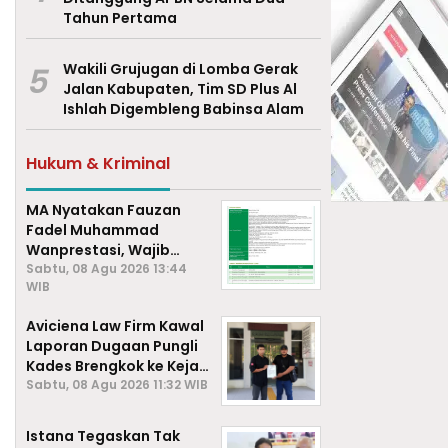
Tahun Pertama
5
Wakili Grujugan di Lomba Gerak
Jalan Kabupaten, Tim SD Plus Al
Ishlah Digembleng Babinsa Alam
Hukum & Kriminal
MA Nyatakan Fauzan
Fadel Muhammad
Wanprestasi, Wajib
Bayar Rp2,085 Miliar
Sabtu, 08 Agu 2026 13:44
WIB
Aviciena Law Firm Kawal
Laporan Dugaan Pungli
Kades Brengkok ke Kejari
Lamongan
Sabtu, 08 Agu 2026 11:32 WIB
Istana Tegaskan Tak