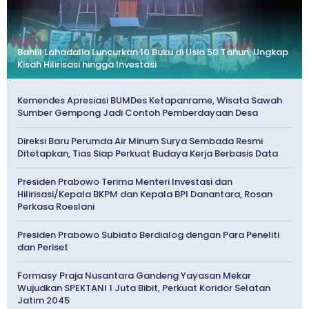
Bahlil Lahadalia Luncurkan 10 Buku di Usia 50 Tahun, Ungkap
Kisah Hilirisasi hingga Investasi
Kemendes Apresiasi BUMDes Ketapanrame, Wisata Sawah
Sumber Gempong Jadi Contoh Pemberdayaan Desa
Direksi Baru Perumda Air Minum Surya Sembada Resmi
Ditetapkan, Tias Siap Perkuat Budaya Kerja Berbasis Data
Presiden Prabowo Terima Menteri Investasi dan
Hilirisasi/Kepala BKPM dan Kepala BPI Danantara, Rosan
Perkasa Roeslani
Presiden Prabowo Subiato Berdialog dengan Para Peneliti
dan Periset
Formasy Praja Nusantara Gandeng Yayasan Mekar
Wujudkan SPEKTANI 1 Juta Bibit, Perkuat Koridor Selatan
Jatim 2045