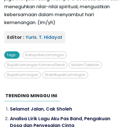
meneguhkan nilai-nilai spiritual, menguatkan
kebersamaan dalam menyambut hari
kemenangan. (im/yh)
Editor :
Yuris. T. Hidayat
Tags :
Kabupaten Lamongan
Bupati Lamongan Yuhronur Efendi
Malam Takbiran
Bupati Lamongan
Wakil Bupati Lamongan
TRENDING MINGGU INI
Selamat Jalan, Cak Sholeh
Analisa Lirik Lagu Aku Pas Band, Pengakuan
Dosa dan Penyesalan Cinta