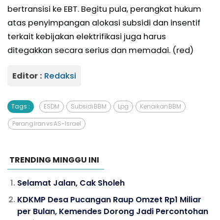
bertransisi ke EBT. Begitu pula, perangkat hukum
atas penyimpangan alokasi subsidi dan insentif
terkait kebijakan elektrifikasi juga harus
ditegakkan secara serius dan memadai. (red)
Editor :
Redaksi
Tags :
ESDM
Subsidi BBM
Lpg
Kenaikan BBM
Perang Iran vs AS-Israel
TRENDING MINGGU INI
Selamat Jalan, Cak Sholeh
KDKMP Desa Pucangan Raup Omzet Rp1 Miliar
per Bulan, Kemendes Dorong Jadi Percontohan