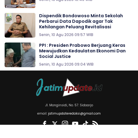
Dispendik Bondowoso Minta Sekolah
Perbarui Data Dapodik agar Tak
Kehilangan Peluang Revitalisasi
Senin, 10 Agu 2026 09:57 WIB
PPI : Presiden Prabowo Berjuang Keras
Mewujudkan Kedaulatan Ekonomi Dan
Social Justice
Senin, 10 Agu 2026 09:04 WIB
Jl. Monginsidi, No. 57. Sidoarjo
email:
jatimupdateredaksi@gmail.com
Copyright © 2026
jatimupdate.id