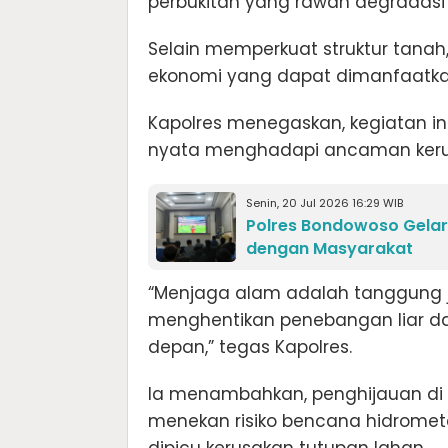
perbukitan yang rawan degradasi 
Selain memperkuat struktur tanah, j
ekonomi yang dapat dimanfaatka
Kapolres menegaskan, kegiatan in
nyata menghadapi ancaman kerus
Senin, 20 Jul 2026 16:29 WIB
Polres Bondowoso Gelar 
dengan Masyarakat
“Menjaga alam adalah tanggung
menghentikan penebangan liar d
depan,” tegas Kapolres.
Ia menambahkan, penghijauan di 
menekan risiko bencana hidrometeo
dipicu kerusakan tutupan lahan.