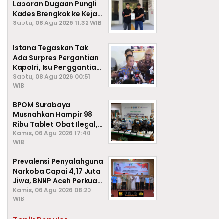
Laporan Dugaan Pungli
Kades Brengkok ke Kejari
Lamongan
Sabtu, 08 Agu 2026 11:32 WIB
Istana Tegaskan Tak
Ada Surpres Pergantian
Kapolri, Isu Penggantian
Listyo Sigit Dipastikan
Sabtu, 08 Agu 2026 00:51
WIB
Hoaks
BPOM Surabaya
Musnahkan Hampir 98
Ribu Tablet Obat Ilegal,
Cegah Penyalahgunaan
Kamis, 06 Agu 2026 17:40
WIB
di Kalangan Pelajar
Prevalensi Penyalahguna
Narkoba Capai 4,17 Juta
Jiwa, BNNP Aceh Perkuat
P4GN di Subulussalam
Kamis, 06 Agu 2026 08:20
WIB