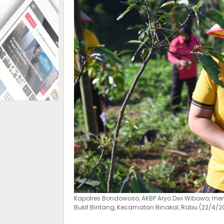
Kapolres Bondowoso, AKBP Aryo Dwi Wibowo, m
Bukit Bintang, Kecamatan Binakal, Rabu (22/4/2