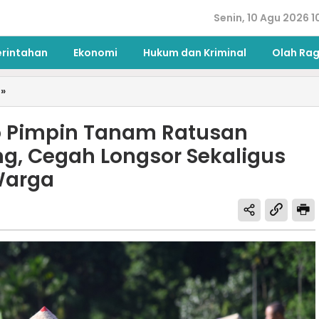
Senin, 10 Agu 2026 1
erintahan
Ekonomi
Hukum dan Kriminal
Olah Ra
»
 Pimpin Tanam Ratusan
ng, Cegah Longsor Sekaligus
Warga