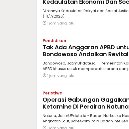
Kedaulatan Ekonomi Dan Soci
"Arahnya Kedaulatan Rakyat dan Social Justice 
(14/7/2026).
1 jam yang lalu
Pendidikan
Tak Ada Anggaran APBD untu
Bondowoso Andalkan Revitali
Bondowoso, JatimUPdate.id, – Pemerintah Ka
APBD khusus untuk memperbaiki sarana dan p
1 jam yang lalu
Peristiwa
Operasi Gabungan Gagalkan
Ketamine Di Perairan Natuna
Natuna, JatimUPdate.id - Badan Narkotika Na
Angkatan Laut, Bareskrim Polri, Badan Intelije
1 jam yang lalu