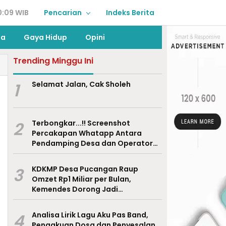
0:09 WIB
Pencarian
Indeks Berita
ga
Gaya Hidup
Opini
Trending Minggu Ini
1
Selamat Jalan, Cak Sholeh
2
Terbongkar...!! Screenshot
Percakapan Whatapp Antara
Pendamping Desa dan Operator
Desa di tengah malam.
3
KDKMP Desa Pucangan Raup
Omzet Rp1 Miliar per Bulan,
Kemendes Dorong Jadi
Percontohan Nasional
4
Analisa Lirik Lagu Aku Pas Band,
Pengakuan Dosa dan Penyesalan