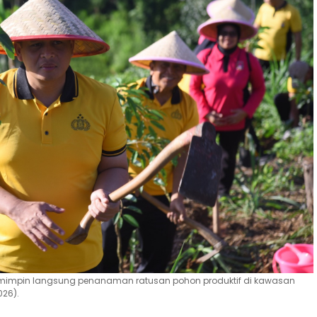
emimpin langsung penanaman ratusan pohon produktif di kawasan
026).