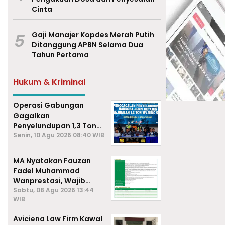
Cinta
5
Gaji Manajer Kopdes Merah Putih
Ditanggung APBN Selama Dua
Tahun Pertama
Hukum & Kriminal
Operasi Gabungan
Gagalkan
Penyelundupan 1,3 Ton
Ketamine Di Perairan
Senin, 10 Agu 2026 08:40 WIB
Natuna
MA Nyatakan Fauzan
Fadel Muhammad
Wanprestasi, Wajib
Bayar Rp2,085 Miliar
Sabtu, 08 Agu 2026 13:44
WIB
Aviciena Law Firm Kawal