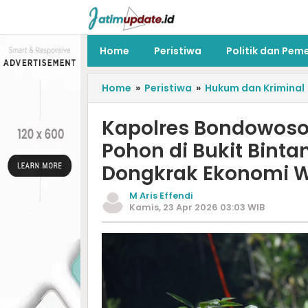
Home
Peristiwa
Politik dan Pem
Home
»
Peristiwa
»
Hukum dan Kriminal
Kapolres Bondowoso
Pohon di Bukit Binta
Dongkrak Ekonomi 
M Aris Effendi
Kamis, 23 Apr 2026 03:03 WIB