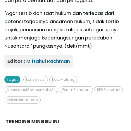
dari para pemanfaat dan pengguna.
"Agar tertib dan taat hukum dan terlepas dari
potensi terjadinya ancaman hukum, tidak tertib
pajak, pencucian uang sekaligus sebagai upaya
untuk menjaga keberlangsungan peradaban
Nusantara," pungkasnya. (dek/mmt)
Editor :
Miftahul Rachman
Tags :
konservasi
Kota Malang
Konservasi Sumber Mata Air
Perum Perhutani
KPH Perhutani
Pelestarian Hutan
TRENDING MINGGU INI