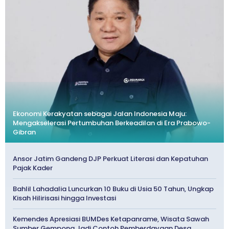
Ekonomi Kerakyatan sebagai Jalan Indonesia Maju:
Mengakselerasi Pertumbuhan Berkeadilan di Era Prabowo-
Gibran
Ansor Jatim Gandeng DJP Perkuat Literasi dan Kepatuhan
Pajak Kader
Bahlil Lahadalia Luncurkan 10 Buku di Usia 50 Tahun, Ungkap
Kisah Hilirisasi hingga Investasi
Kemendes Apresiasi BUMDes Ketapanrame, Wisata Sawah
Sumber Gempong Jadi Contoh Pemberdayaan Desa