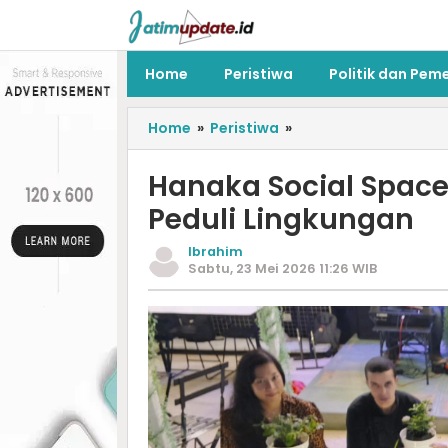
Home
Peristiwa
Politik dan Pem
Home
»
Peristiwa
»
Hanaka Social Spac
Peduli Lingkungan
Ibrahim
Sabtu, 23 Mei 2026 11:26 WIB