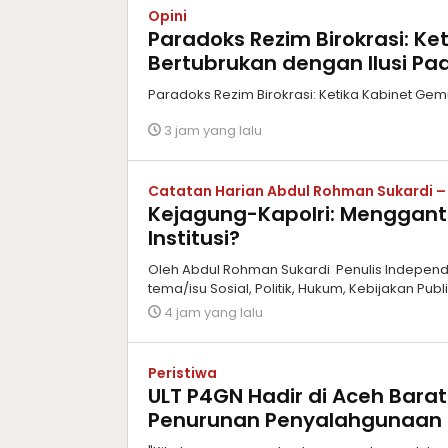
Opini
Paradoks Rezim Birokrasi: K
Bertubrukan dengan Ilusi Pa
Paradoks Rezim Birokrasi: Ketika Kabinet Gem
3 jam yang lalu
Catatan Harian Abdul Rohman Sukardi 
Kejagung-Kapolri: Menggant
Institusi?
Oleh Abdul Rohman Sukardi Penulis Independen,
tema/isu Sosial, Politik, Hukum, Kebijakan Publ
4 jam yang lalu
Peristiwa
ULT P4GN Hadir di Aceh Bara
Penurunan Penyalahgunaan 