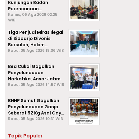
Kunjungan Badan
Perencanaan
Pembangunan Daerah
Kamis, 06 Agu 2026 02:25
WIB
(BAPPEDA) Kota Sabang,
Tiga Penjual Miras Ilegal
di Sidoarjo Divonis
Bersalah, Hakim
Jatuhkan Denda hingga
Rabu, 05 Agu 2026 18:06 WIB
Rp1 Juta
Bea Cukai Gagalkan
Penyelundupan
Narkotika, Ansor Jatim
Negara Tak Kalah dari
Rabu, 05 Agu 2026 14:57 WIB
Sindikat Internasional
BNNP Sumut Gagalkan
Penyelundupan Ganja
Seberat 92 Kg Asal Gayo
Lues, Aceh.
Rabu, 05 Agu 2026 10:31 WIB
Topik Populer