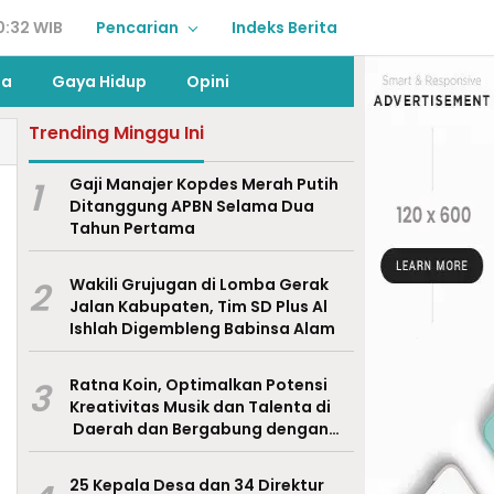
0:32 WIB
Pencarian
Indeks Berita
ga
Gaya Hidup
Opini
Trending Minggu Ini
1
Gaji Manajer Kopdes Merah Putih
Ditanggung APBN Selama Dua
Tahun Pertama
2
Wakili Grujugan di Lomba Gerak
Jalan Kabupaten, Tim SD Plus Al
Ishlah Digembleng Babinsa Alam
3
Ratna Koin, Optimalkan Potensi
Kreativitas Musik dan Talenta di
Daerah dan Bergabung dengan
Ekraf Pasuruan
25 Kepala Desa dan 34 Direktur