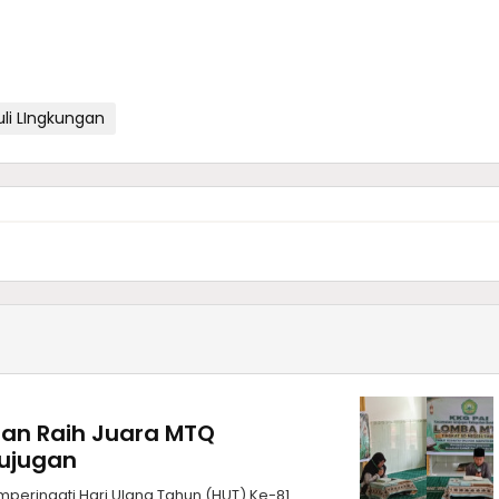
li LIngkungan
apan Raih Juara MTQ
rujugan
eringati Hari Ulang Tahun (HUT) Ke-81