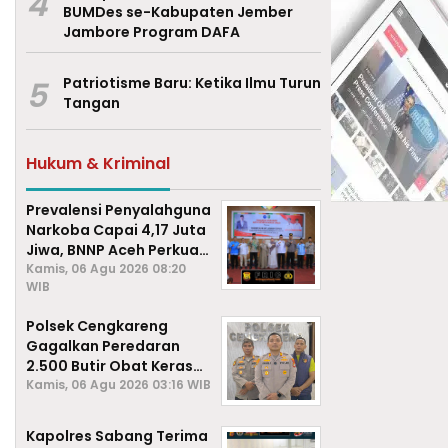
4
BUMDes se-Kabupaten Jember
Jambore Program DAFA
5
Patriotisme Baru: Ketika Ilmu Turun
Tangan
Hukum & Kriminal
Prevalensi Penyalahguna
Narkoba Capai 4,17 Juta
Jiwa, BNNP Aceh Perkuat
P4GN di Subulussalam
Kamis, 06 Agu 2026 08:20
WIB
Polsek Cengkareng
Gagalkan Peredaran
2.500 Butir Obat Keras
Daftar G, Satu Pengedar
Kamis, 06 Agu 2026 03:16 WIB
Diamankan
Kapolres Sabang Terima