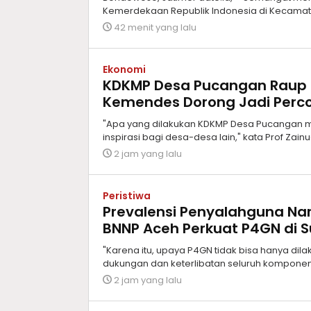
Kemerdekaan Republik Indonesia di Kecamat
42 menit yang lalu
Ekonomi
KDKMP Desa Pucangan Raup Om
Kemendes Dorong Jadi Perco
"Apa yang dilakukan KDKMP Desa Pucangan me
inspirasi bagi desa-desa lain," kata Prof Zainu
2 jam yang lalu
Peristiwa
Prevalensi Penyalahguna Nar
BNNP Aceh Perkuat P4GN di 
"Karena itu, upaya P4GN tidak bisa hanya dil
dukungan dan keterlibatan seluruh komponen
2 jam yang lalu