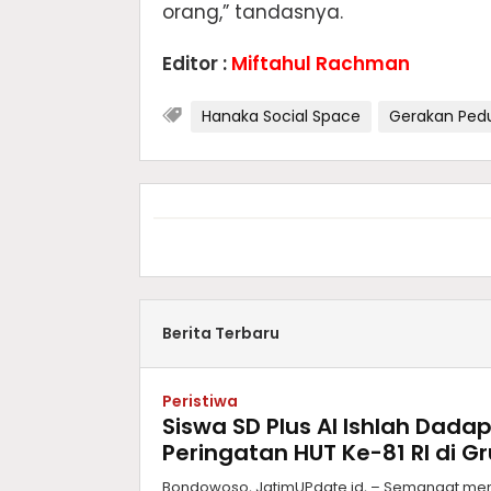
orang,” tandasnya.
Editor :
Miftahul Rachman
Hanaka Social Space
Gerakan Pedu
Berita Terbaru
Peristiwa
Siswa SD Plus Al Ishlah Dad
Peringatan HUT Ke-81 RI di G
Bondowoso, JatimUPdate.id, – Semangat memp