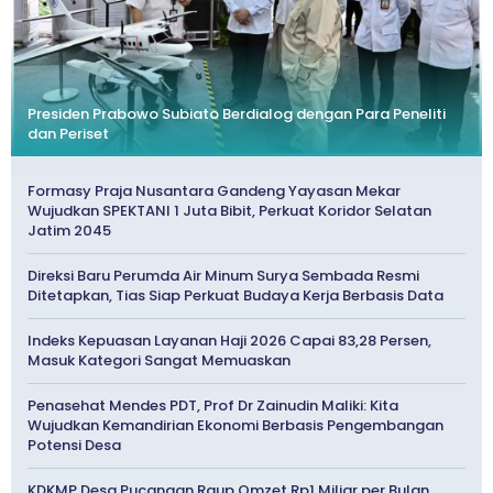
Presiden Prabowo Subiato Berdialog dengan Para Peneliti
dan Periset
Formasy Praja Nusantara Gandeng Yayasan Mekar
Wujudkan SPEKTANI 1 Juta Bibit, Perkuat Koridor Selatan
Jatim 2045
Direksi Baru Perumda Air Minum Surya Sembada Resmi
Ditetapkan, Tias Siap Perkuat Budaya Kerja Berbasis Data
Indeks Kepuasan Layanan Haji 2026 Capai 83,28 Persen,
Masuk Kategori Sangat Memuaskan
Penasehat Mendes PDT, Prof Dr Zainudin Maliki: Kita
Wujudkan Kemandirian Ekonomi Berbasis Pengembangan
Potensi Desa
KDKMP Desa Pucangan Raup Omzet Rp1 Miliar per Bulan,