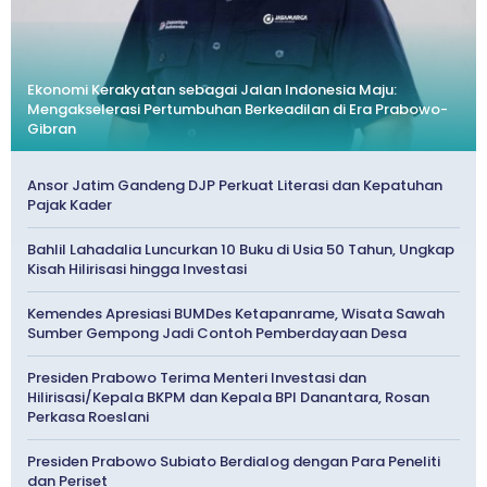
Ekonomi Kerakyatan sebagai Jalan Indonesia Maju:
Mengakselerasi Pertumbuhan Berkeadilan di Era Prabowo-
Gibran
Ansor Jatim Gandeng DJP Perkuat Literasi dan Kepatuhan
Pajak Kader
Bahlil Lahadalia Luncurkan 10 Buku di Usia 50 Tahun, Ungkap
Kisah Hilirisasi hingga Investasi
Kemendes Apresiasi BUMDes Ketapanrame, Wisata Sawah
Sumber Gempong Jadi Contoh Pemberdayaan Desa
Presiden Prabowo Terima Menteri Investasi dan
Hilirisasi/Kepala BKPM dan Kepala BPI Danantara, Rosan
Perkasa Roeslani
Presiden Prabowo Subiato Berdialog dengan Para Peneliti
dan Periset