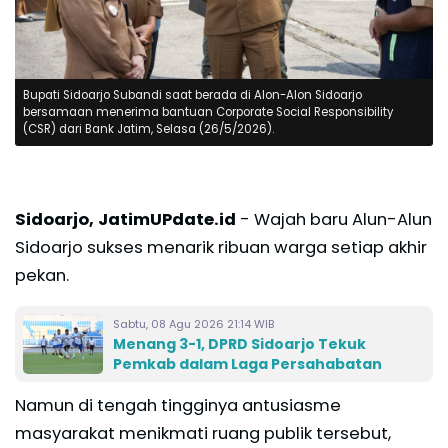
Bupati Sidoarjo Subandi saat berada di Alon-Alon Sidoarjo
bersamaan menerima bantuan Corporate Social Responsibility
(CSR) dari Bank Jatim, Selasa (26/5/2026).
Sidoarjo, JatimUPdate.id
- Wajah baru Alun-Alun
Sidoarjo sukses menarik ribuan warga setiap akhir
pekan.
Sabtu, 08 Agu 2026 21:14 WIB
Menang 3-1, DPRD Sidoarjo Tekuk
Pemkab dalam Laga Persahabatan
Namun di tengah tingginya antusiasme
masyarakat menikmati ruang publik tersebut,