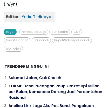
(ih/yh)
Editor :
Yuris. T. Hidayat
Tags :
Pemkab Sidoarjo
Bank Jatim
CSR
bupati sidoarjo
H Subandi
Bupati Sidoarjo Subandi
Alon-Alon
TRENDING MINGGU INI
Selamat Jalan, Cak Sholeh
KDKMP Desa Pucangan Raup Omzet Rp1 Miliar
per Bulan, Kemendes Dorong Jadi Percontohan
Nasional
Analisa Lirik Lagu Aku Pas Band, Pengakuan