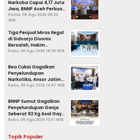
Narkoba Capai 4,17 Juta
Jiwa, BNNP Aceh Perkuat
P4GN di Subulussalam
Kamis, 06 Agu 2026 08:20
WIB
Tiga Penjual Miras Ilegal
di Sidoarjo Divonis
Bersalah, Hakim
Jatuhkan Denda hingga
Rabu, 05 Agu 2026 18:06 WIB
Rp1 Juta
Bea Cukai Gagalkan
Penyelundupan
Narkotika, Ansor Jatim
Negara Tak Kalah dari
Rabu, 05 Agu 2026 14:57 WIB
Sindikat Internasional
BNNP Sumut Gagalkan
Penyelundupan Ganja
Seberat 92 Kg Asal Gayo
Lues, Aceh.
Rabu, 05 Agu 2026 10:31 WIB
Topik Populer