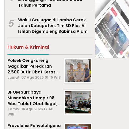
Tahun Pertama
5
Wakili Grujugan di Lomba Gerak
Jalan Kabupaten, Tim SD Plus Al
Ishlah Digembleng Babinsa Alam
Hukum & Kriminal
Polsek Cengkareng
Gagalkan Peredaran
2.500 Butir Obat Keras
Daftar G, Satu Pengedar
Jumat, 07 Agu 2026 01:16 WIB
Diamankan
BPOM Surabaya
Musnahkan Hampir 98
Ribu Tablet Obat Ilegal,
Cegah Penyalahgunaan
Kamis, 06 Agu 2026 17:40
WIB
di Kalangan Pelajar
Prevalensi Penyalahguna