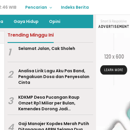
2:46 WIB
Pencarian
Indeks Berita
ga
Gaya Hidup
Opini
Trending Minggu Ini
1
Selamat Jalan, Cak Sholeh
2
Analisa Lirik Lagu Aku Pas Band,
Pengakuan Dosa dan Penyesalan
Cinta
3
KDKMP Desa Pucangan Raup
Omzet Rp1 Miliar per Bulan,
Kemendes Dorong Jadi
Percontohan Nasional
4
Gaji Manajer Kopdes Merah Putih
Ditanggung APBN Selama Dua