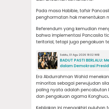
Pada masa Habibie, tafsir Pancas
penghormatan hak menentukan na
Referendum yang kemudian menga
bahwa implementasi Pancasila tid
teritorial, tetapi juga pengakuan t
Sabtu, 01 Agu 2026 18:02 WIB
BADUT PASTI BERLALU: Men
dalam Demokrasi Presid
Era Abdurrahman Wahid menekank
minoritas sebagai perwujudan sil
paling nyata adalah pencabutan
dan pengakuan agama Konghucu d
Kebijakan ini mengakhiri puluhan