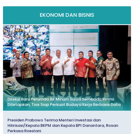
EKONOMI DAN BISNIS
Direksi Baru Perumda Air Minum Surya Sembada Resmi
Ditetapkan, Tias Siap Perkuat Budaya Kerja Berbasis Data
Presiden Prabowo Terima Menteri Investasi dan
Hilirisasi/Kepala BKPM dan Kepala BPI Danantara, Rosan
Perkasa Roeslani