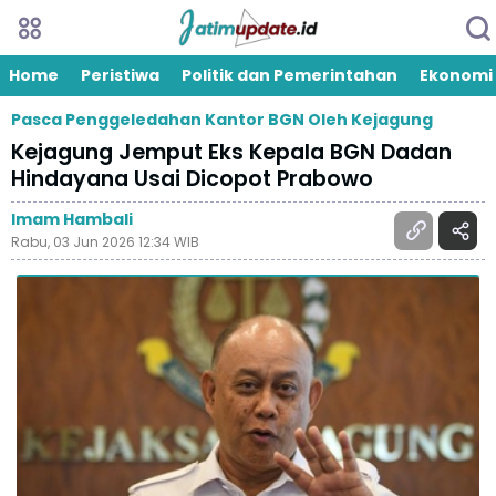
Home
Peristiwa
Politik dan Pemerintahan
Ekonomi
Pasca Penggeledahan Kantor BGN Oleh Kejagung
Kejagung Jemput Eks Kepala BGN Dadan
Hindayana Usai Dicopot Prabowo
Imam Hambali
Rabu, 03 Jun 2026 12:34 WIB