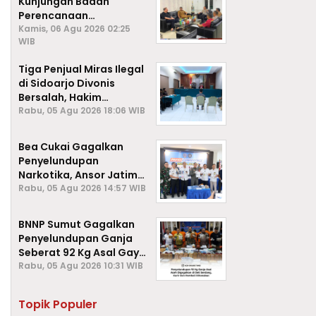
Kunjungan Badan
Perencanaan
Pembangunan Daerah
Kamis, 06 Agu 2026 02:25
WIB
(BAPPEDA) Kota Sabang,
Tiga Penjual Miras Ilegal
di Sidoarjo Divonis
Bersalah, Hakim
Jatuhkan Denda hingga
Rabu, 05 Agu 2026 18:06 WIB
Rp1 Juta
Bea Cukai Gagalkan
Penyelundupan
Narkotika, Ansor Jatim
Negara Tak Kalah dari
Rabu, 05 Agu 2026 14:57 WIB
Sindikat Internasional
BNNP Sumut Gagalkan
Penyelundupan Ganja
Seberat 92 Kg Asal Gayo
Lues, Aceh.
Rabu, 05 Agu 2026 10:31 WIB
Topik Populer