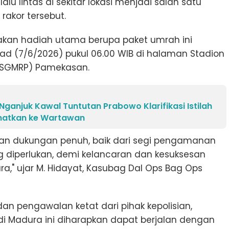
 lintas di sekitar lokasi menjadi salah satu
akor tersebut.
kan hadiah utama berupa paket umrah ini
d (7/6/2026) pukul 06.00 WIB di halaman Stadion
(SGMRP) Pamekasan.
Nganjuk Kawal Tuntutan Prabowo Klarifikasi Istilah
ematkan ke Wartawan
an dukungan penuh, baik dari segi pengamanan
 diperlukan, demi kelancaran dan kesuksesan
a," ujar M. Hidayat, Kasubag Dal Ops Bag Ops
n pengawalan ketat dari pihak kepolisian,
i Madura ini diharapkan dapat berjalan dengan