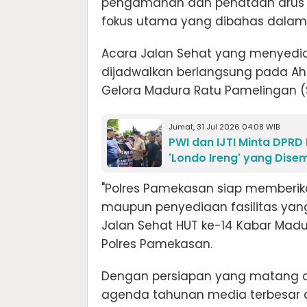
pengamanan dan penataan arus lalu
fokus utama yang dibahas dalam r
Acara Jalan Sehat yang menyedia
dijadwalkan berlangsung pada Aha
Gelora Madura Ratu Pamelingan 
Jumat, 31 Jul 2026 04:08 WIB
PWI dan IJTI Minta DPRD 
'Londo Ireng' yang Dis
"Polres Pamekasan siap memberik
maupun penyediaan fasilitas yang
Jalan Sehat HUT ke-14 Kabar Madur
Polres Pamekasan.
Dengan persiapan yang matang da
agenda tahunan media terbesar d