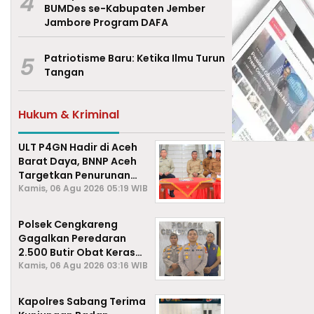
4
BUMDes se-Kabupaten Jember
Jambore Program DAFA
5
Patriotisme Baru: Ketika Ilmu Turun
Tangan
Hukum & Kriminal
ULT P4GN Hadir di Aceh
Barat Daya, BNNP Aceh
Targetkan Penurunan
Penyalahgunaan
Kamis, 06 Agu 2026 05:19 WIB
Narkotika
Polsek Cengkareng
Gagalkan Peredaran
2.500 Butir Obat Keras
Daftar G, Satu Pengedar
Kamis, 06 Agu 2026 03:16 WIB
Diamankan
Kapolres Sabang Terima