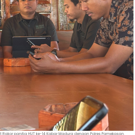
t Rakor panitia HUT ke-14 Kabar Madura dengan Polres Pamekasan.