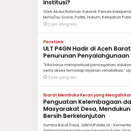
Institusi?
Oleh Abdul Rohman Sukardi Penulis Independen,
tema/isu Sosial, Politik, Hukum, Kebijakan Publ
2 jam yang lalu
Peristiwa
ULT P4GN Hadir di Aceh Bara
Penurunan Penyalahgunaan 
"Kita harus memperkuat pencegahan, edukasi
serta akses terhadap layanan rehabilitasi,” uj
3 jam yang lalu
Ibarat Membuka Keran yang Mengalirkan
Penguatan Kelembagaan dan
Masyarakat Desa, Mendukung
Bersih Berkelanjutan
Sumba Barat Daya, JatimUPdate.id - Kemen
Tertinggal berkolaborasi bersama Solar Chap