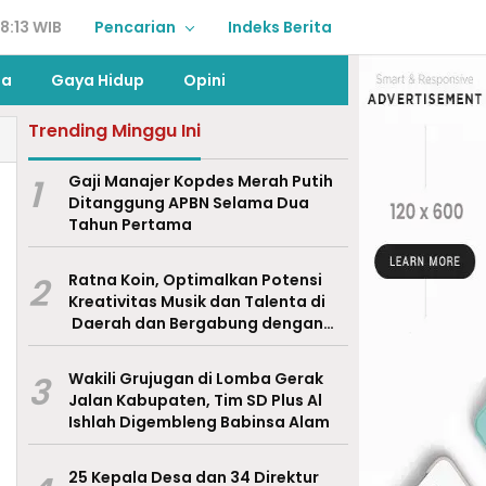
8:13 WIB
Pencarian
Indeks Berita
ga
Gaya Hidup
Opini
Trending Minggu Ini
1
Gaji Manajer Kopdes Merah Putih
Ditanggung APBN Selama Dua
Tahun Pertama
2
Ratna Koin, Optimalkan Potensi
Kreativitas Musik dan Talenta di
Daerah dan Bergabung dengan
Ekraf Pasuruan
3
Wakili Grujugan di Lomba Gerak
Jalan Kabupaten, Tim SD Plus Al
Ishlah Digembleng Babinsa Alam
25 Kepala Desa dan 34 Direktur