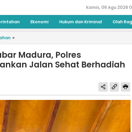
Kamis, 06 Agu 2026 0
erintahan
Ekonomi
Hukum dan Kriminal
Olah Ra
tahan
»
bar Madura, Polres
nkan Jalan Sehat Berhadiah