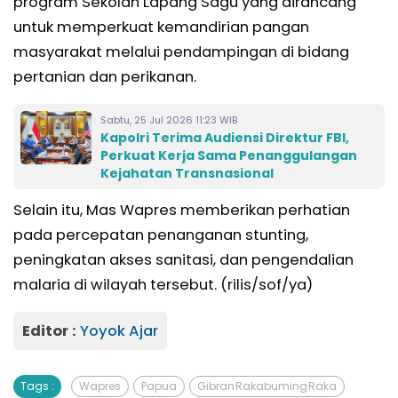
program Sekolah Lapang Sagu yang dirancang
untuk memperkuat kemandirian pangan
masyarakat melalui pendampingan di bidang
pertanian dan perikanan.
Sabtu, 25 Jul 2026 11:23 WIB
Kapolri Terima Audiensi Direktur FBI,
Perkuat Kerja Sama Penanggulangan
Kejahatan Transnasional
Selain itu, Mas Wapres memberikan perhatian
pada percepatan penanganan stunting,
peningkatan akses sanitasi, dan pengendalian
malaria di wilayah tersebut. (rilis/sof/ya)
Editor :
Yoyok Ajar
Tags :
Wapres
Papua
Gibran Rakabuming Raka