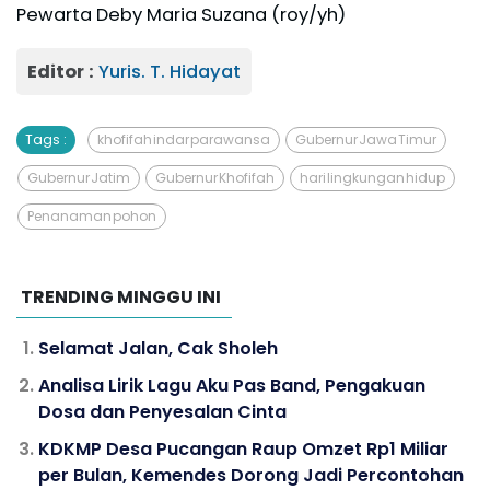
Pewarta Deby Maria Suzana (roy/yh)
Editor :
Yuris. T. Hidayat
Tags :
khofifah indar parawansa
Gubernur Jawa Timur
Gubernur Jatim
Gubernur Khofifah
hari lingkungan hidup
Penanaman pohon
TRENDING MINGGU INI
Selamat Jalan, Cak Sholeh
Analisa Lirik Lagu Aku Pas Band, Pengakuan
Dosa dan Penyesalan Cinta
KDKMP Desa Pucangan Raup Omzet Rp1 Miliar
per Bulan, Kemendes Dorong Jadi Percontohan