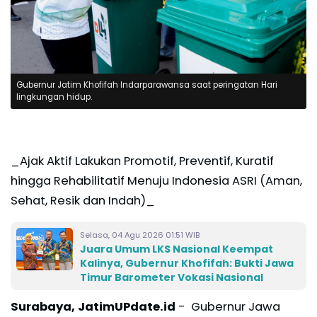
Gubernur Jatim Khofifah Indarparawansa saat peringatan Hari
lingkungan hidup.
_Ajak Aktif Lakukan Promotif, Preventif, Kuratif
hingga Rehabilitatif Menuju Indonesia ASRI (Aman,
Sehat, Resik dan Indah)_
Selasa, 04 Agu 2026 01:51 WIB
Juara Umum LKS Nasional Keempat
Kalinya, Gubernur Khofifah: Bukti Jawa
Timur Barometer Vokasi Nasional
Surabaya, JatimUPdate.id
- Gubernur Jawa