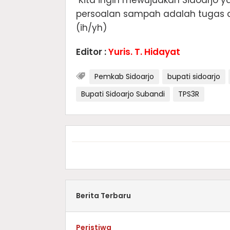
"Kita ingin mewujudkan Sidoarjo ya
persoalan sampah adalah tugas 
(ih/yh)
Editor :
Yuris. T. Hidayat
Pemkab Sidoarjo
bupati sidoarjo
Bupati Sidoarjo Subandi
TPS3R
Berita Terbaru
Peristiwa