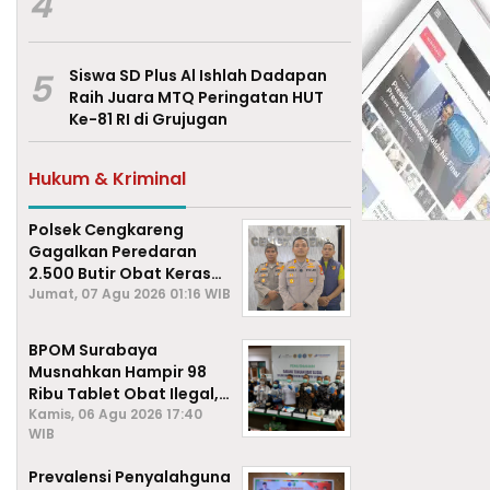
4
5
Siswa SD Plus Al Ishlah Dadapan
Raih Juara MTQ Peringatan HUT
Ke-81 RI di Grujugan
Hukum & Kriminal
Polsek Cengkareng
Gagalkan Peredaran
2.500 Butir Obat Keras
Daftar G, Satu Pengedar
Jumat, 07 Agu 2026 01:16 WIB
Diamankan
BPOM Surabaya
Musnahkan Hampir 98
Ribu Tablet Obat Ilegal,
Cegah Penyalahgunaan
Kamis, 06 Agu 2026 17:40
WIB
di Kalangan Pelajar
Prevalensi Penyalahguna