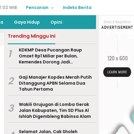
2:02 WIB
Pencarian
Indeks Berita
ga
Gaya Hidup
Opini
Trending Minggu Ini
1
KDKMP Desa Pucangan Raup
Omzet Rp1 Miliar per Bulan,
Kemendes Dorong Jadi
Percontohan Nasional
2
Gaji Manajer Kopdes Merah Putih
Ditanggung APBN Selama Dua
Tahun Pertama
3
Wakili Grujugan di Lomba Gerak
Jalan Kabupaten, Tim SD Plus Al
Ishlah Digembleng Babinsa Alam
Selamat Jalan, Cak Sholeh