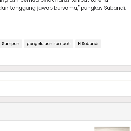
ng asri. Semua pihak harus terlibat karena
dan tanggung jawab bersama," pungkas Subandi.
Sampah
pengelolaan sampah
H Subandi