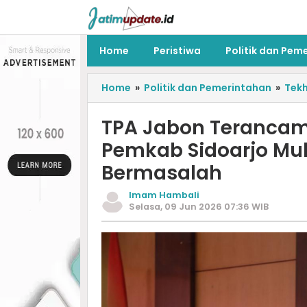
Home
Peristiwa
Politik dan Pem
Home
»
Politik dan Pemerintahan
»
Tekh
TPA Jabon Terancam
Pemkab Sidoarjo Mul
Bermasalah
Imam Hambali
Selasa, 09 Jun 2026 07:36 WIB