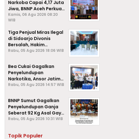
Narkoba Capai 4,17 Juta
Jiwa, BNNP Aceh Perkuat
P4GN di Subulussalam
Kamis, 06 Agu 2026 08:20
WIB
Tiga Penjual Miras Ilegal
di Sidoarjo Divonis
Bersalah, Hakim
Jatuhkan Denda hingga
Rabu, 05 Agu 2026 18:06 WIB
Rp1 Juta
Bea Cukai Gagalkan
Penyelundupan
Narkotika, Ansor Jatim
Negara Tak Kalah dari
Rabu, 05 Agu 2026 14:57 WIB
Sindikat Internasional
BNNP Sumut Gagalkan
Penyelundupan Ganja
Seberat 92 Kg Asal Gayo
Lues, Aceh.
Rabu, 05 Agu 2026 10:31 WIB
Topik Populer