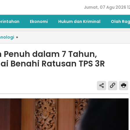
Jumat, 07 Agu 2026 1
erintahan
Ekonomi
Hukum dan Kriminal
Olah Ra
nologi
»
 Penuh dalam 7 Tahun,
ai Benahi Ratusan TPS 3R