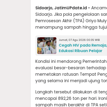
Sidoarjo, JatimUPdate.id -
Ancaman
Sidoarjo. Jika pola pengelolaan s
Pemrosesan Akhir (TPA) Griyo Mu
menampung sampah hingga tujuh
Jumat, 07 Agu 2026 00:35 WIB
Cegah HIV pada Remaja,
Edukasi Ribuan Pelajar
Kondisi ini mendorong Pemerinta
evaluasi besar-besaran terhadap
memetakan ratusan Tempat Pengo
yang selama ini menjadi ujung to
Langkah tersebut dilakukan di te
mencapai 892,26 ton per hari. Iron
sampah masih berakhir di TPA set