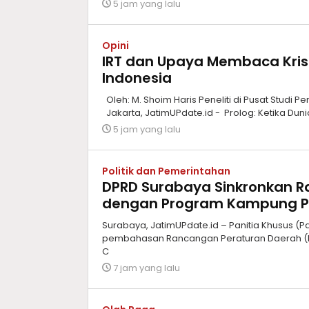
5 jam yang lalu
Opini
IRT dan Upaya Membaca Krisis
Indonesia
Oleh: M. Shoim Haris Peneliti di Pusat Studi
Jakarta, JatimUPdate.id - Prolog: Ketika Dun
5 jam yang lalu
Politik dan Pemerintahan
DPRD Surabaya Sinkronkan 
dengan Program Kampung P
Surabaya, JatimUPdate.id – Panitia Khusus
pembahasan Rancangan Peraturan Daerah 
C
7 jam yang lalu