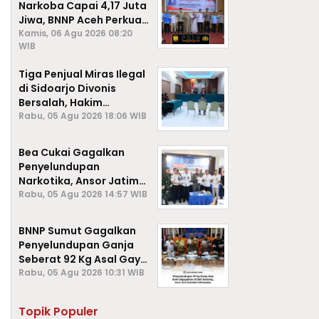
Narkoba Capai 4,17 Juta
Jiwa, BNNP Aceh Perkuat
P4GN di Subulussalam
Kamis, 06 Agu 2026 08:20
WIB
Tiga Penjual Miras Ilegal
di Sidoarjo Divonis
Bersalah, Hakim
Jatuhkan Denda hingga
Rabu, 05 Agu 2026 18:06 WIB
Rp1 Juta
Bea Cukai Gagalkan
Penyelundupan
Narkotika, Ansor Jatim
Negara Tak Kalah dari
Rabu, 05 Agu 2026 14:57 WIB
Sindikat Internasional
BNNP Sumut Gagalkan
Penyelundupan Ganja
Seberat 92 Kg Asal Gayo
Lues, Aceh.
Rabu, 05 Agu 2026 10:31 WIB
Topik Populer