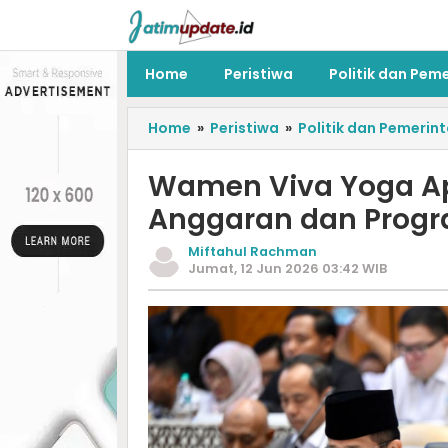
Home
Peristiwa
Politik dan Pem
Home
»
Peristiwa
»
Politik dan Pemerin
Wamen Viva Yoga Ap
Anggaran dan Progr
Miftahul Rachman
Jumat, 12 Jun 2026 03:42 WIB