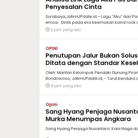
Penyesalan Cinta
Surabaya,JatimUPdate.id – Lagu “Aku” dari Pa
emosi. Dirilis pada era keemasan band rock alt
2 jam yang lalu
OPINI
Penutupan Jalur Bukan Solus
Ditata dengan Standar Kes
Oleh: Mantan Kelompok Pendaki Gunung Piram
Bondowoso, JatimUPdate.id, - Turut berduka c
4 jam yang lalu
Opini
Sang Hyang Penjaga Nusant
Murka Menumpas Angkara
Sang Hyang Penjaga Nusantara: Kala Naga 