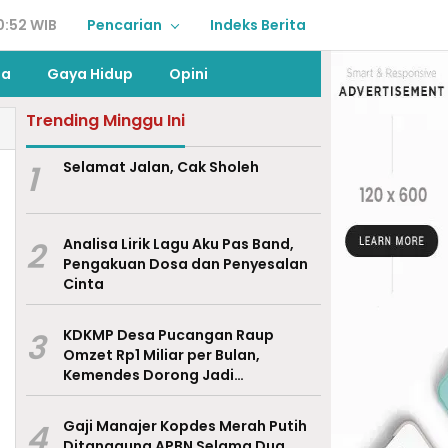
0:52 WIB
Pencarian
Indeks Berita
ga
Gaya Hidup
Opini
Trending Minggu Ini
1
Selamat Jalan, Cak Sholeh
2
Analisa Lirik Lagu Aku Pas Band,
Pengakuan Dosa dan Penyesalan
Cinta
3
KDKMP Desa Pucangan Raup
Omzet Rp1 Miliar per Bulan,
Kemendes Dorong Jadi
Percontohan Nasional
4
Gaji Manajer Kopdes Merah Putih
Ditanggung APBN Selama Dua