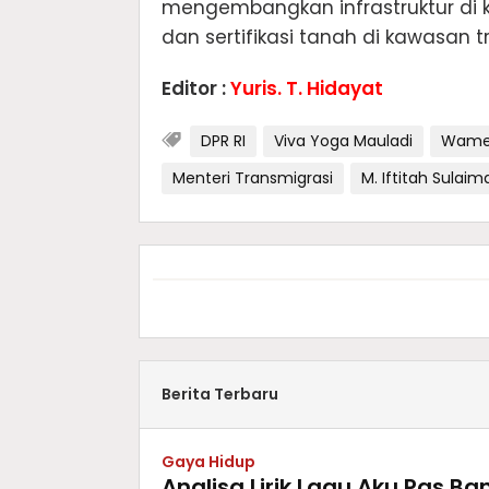
mengembangkan infrastruktur di
dan sertifikasi tanah di kawasan t
Editor :
Yuris. T. Hidayat
DPR RI
Viva Yoga Mauladi
Wamen
Menteri Transmigrasi
M. Iftitah Sulai
Berita Terbaru
Gaya Hidup
Analisa Lirik Lagu Aku Pas 