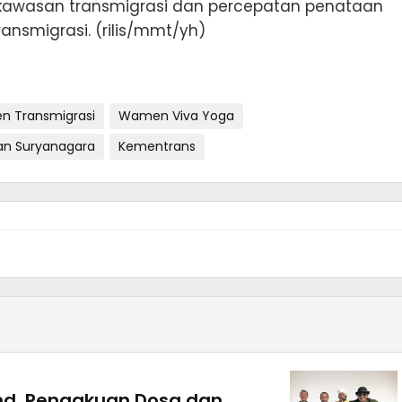
 kawasan transmigrasi dan percepatan penataan
ransmigrasi. (rilis/mmt/yh)
 Transmigrasi
Wamen Viva Yoga
man Suryanagara
Kementrans
Band, Pengakuan Dosa dan