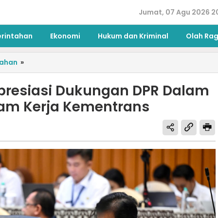
Jumat, 07 Agu 2026 2
erintahan
Ekonomi
Hukum dan Kriminal
Olah Ra
tahan
»
resiasi Dukungan DPR Dalam
am Kerja Kementrans