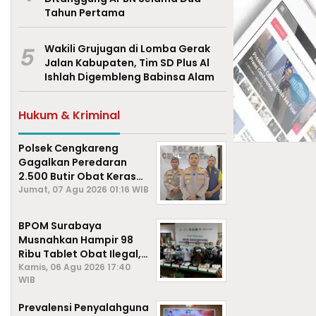
Tahun Pertama
5
Wakili Grujugan di Lomba Gerak
Jalan Kabupaten, Tim SD Plus Al
Ishlah Digembleng Babinsa Alam
Hukum & Kriminal
Polsek Cengkareng
Gagalkan Peredaran
2.500 Butir Obat Keras
Daftar G, Satu Pengedar
Jumat, 07 Agu 2026 01:16 WIB
Diamankan
BPOM Surabaya
Musnahkan Hampir 98
Ribu Tablet Obat Ilegal,
Cegah Penyalahgunaan
Kamis, 06 Agu 2026 17:40
WIB
di Kalangan Pelajar
Prevalensi Penyalahguna