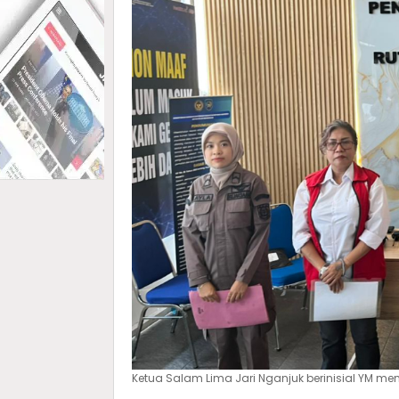
Ketua Salam Lima Jari Nganjuk berinisial YM me