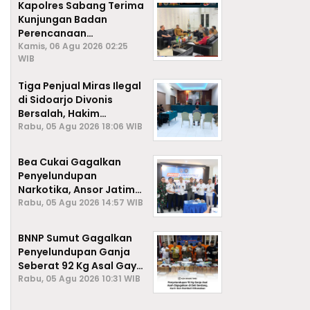
Kapolres Sabang Terima
Kunjungan Badan
Perencanaan
Pembangunan Daerah
Kamis, 06 Agu 2026 02:25
WIB
(BAPPEDA) Kota Sabang,
Tiga Penjual Miras Ilegal
di Sidoarjo Divonis
Bersalah, Hakim
Jatuhkan Denda hingga
Rabu, 05 Agu 2026 18:06 WIB
Rp1 Juta
Bea Cukai Gagalkan
Penyelundupan
Narkotika, Ansor Jatim
Negara Tak Kalah dari
Rabu, 05 Agu 2026 14:57 WIB
Sindikat Internasional
BNNP Sumut Gagalkan
Penyelundupan Ganja
Seberat 92 Kg Asal Gayo
Lues, Aceh.
Rabu, 05 Agu 2026 10:31 WIB