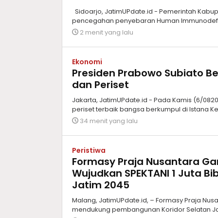
Sidoarjo, JatimUPdate.id - Pemerintah Kab
pencegahan penyebaran Human Immunodeficie
2 menit yang lalu
Ekonomi
Presiden Prabowo Subiato Be
dan Periset
Jakarta, JatimUPdate.id - Pada Kamis (6/08202
periset terbaik bangsa berkumpul di Istana K
34 menit yang lalu
Peristiwa
Formasy Praja Nusantara G
Wujudkan SPEKTANI 1 Juta Bib
Jatim 2045
Malang, JatimUPdate.id, – Formasy Praja Nu
mendukung pembangunan Koridor Selatan Jaw