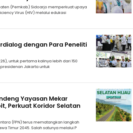
upaten (Pemkab) Sidoarjo memperkuat upaya
ncy Virus (HIV) melalui edukasi
rdialog dengan Para Peneliti
6), untuk pertama kalinya lebih dari 150
epresidenan Jakarta untuk
andeng Yayasan Mekar
it, Perkuat Koridor Selatan
santara (FPN) terus mematangkan langkah
a Timur 2045. Salah satunya melalui P