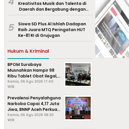
4
Kreativitas Musik dan Talenta di
Daerah dan Bergabung dengan
Ekraf Pasuruan
5
Siswa SD Plus Al Ishlah Dadapan
Raih Juara MTQ Peringatan HUT
Ke-81 RI di Grujugan
Hukum & Kriminal
BPOM Surabaya
Musnahkan Hampir 98
Ribu Tablet Obat Ilegal,
Cegah Penyalahgunaan
Kamis, 06 Agu 2026 17:40
WIB
di Kalangan Pelajar
Prevalensi Penyalahguna
Narkoba Capai 4,17 Juta
Jiwa, BNNP Aceh Perkuat
P4GN di Subulussalam
Kamis, 06 Agu 2026 08:20
WIB