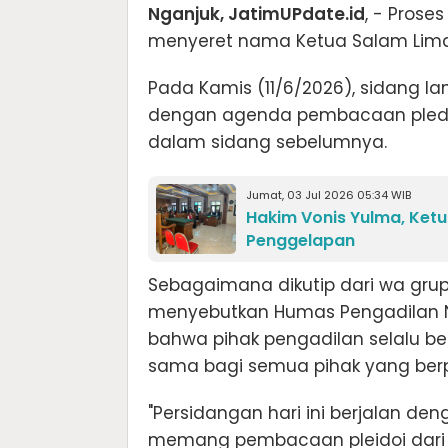
Nganjuk, JatimUPdate.id
, - Pros
menyeret nama Ketua Salam Lima J
Pada Kamis (11/6/2026), sidang l
dengan agenda pembacaan pledoi
dalam sidang sebelumnya.
Jumat, 03 Jul 2026 05:34 WIB
Hakim Vonis Yulma, Ketu
Penggelapan
Sebagaimana dikutip dari wa grup
menyebutkan Humas Pengadilan 
bahwa pihak pengadilan selalu b
sama bagi semua pihak yang berp
"Persidangan hari ini berjalan d
memang pembacaan pleidoi dari 