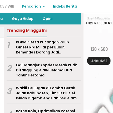
0:37 WIB
Pencarian
Indeks Berita
ga
Gaya Hidup
Opini
Trending Minggu Ini
1
KDKMP Desa Pucangan Raup
Omzet Rp1 Miliar per Bulan,
Kemendes Dorong Jadi
Percontohan Nasional
2
Gaji Manajer Kopdes Merah Putih
Ditanggung APBN Selama Dua
Tahun Pertama
3
Wakili Grujugan di Lomba Gerak
Jalan Kabupaten, Tim SD Plus Al
Ishlah Digembleng Babinsa Alam
Ratna Koin, Optimalkan Potensi