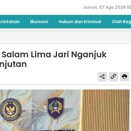
Jumat, 07 Agu 2026 0
erintahan
Ekonomi
Hukum dan Kriminal
Olah Ra
 Salam Lima Jari Nganjuk
njutan