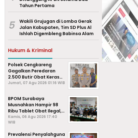
Tahun Pertama
5
Wakili Grujugan di Lomba Gerak
Jalan Kabupaten, Tim SD Plus Al
Ishlah Digembleng Babinsa Alam
Hukum & Kriminal
Polsek Cengkareng
Gagalkan Peredaran
2.500 Butir Obat Keras
Daftar G, Satu Pengedar
Jumat, 07 Agu 2026 01:16 WIB
Diamankan
BPOM Surabaya
Musnahkan Hampir 98
Ribu Tablet Obat Ilegal,
Cegah Penyalahgunaan
Kamis, 06 Agu 2026 17:40
WIB
di Kalangan Pelajar
Prevalensi Penyalahguna