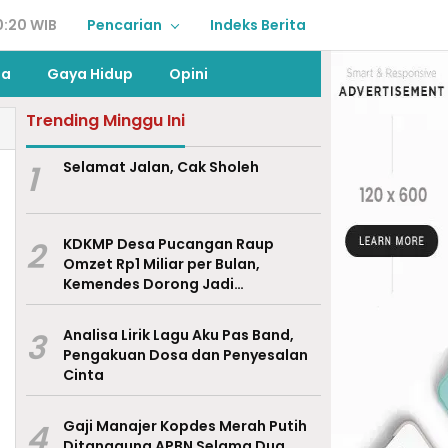
0:20 WIB
Pencarian
Indeks Berita
ga
Gaya Hidup
Opini
Trending Minggu Ini
1
Selamat Jalan, Cak Sholeh
2
KDKMP Desa Pucangan Raup
Omzet Rp1 Miliar per Bulan,
Kemendes Dorong Jadi
Percontohan Nasional
3
Analisa Lirik Lagu Aku Pas Band,
Pengakuan Dosa dan Penyesalan
Cinta
4
Gaji Manajer Kopdes Merah Putih
Ditanggung APBN Selama Dua