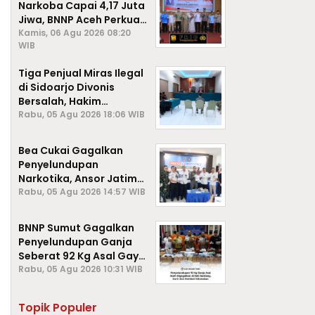
Narkoba Capai 4,17 Juta
Jiwa, BNNP Aceh Perkuat
P4GN di Subulussalam
Kamis, 06 Agu 2026 08:20
WIB
Tiga Penjual Miras Ilegal
di Sidoarjo Divonis
Bersalah, Hakim
Jatuhkan Denda hingga
Rabu, 05 Agu 2026 18:06 WIB
Rp1 Juta
Bea Cukai Gagalkan
Penyelundupan
Narkotika, Ansor Jatim
Negara Tak Kalah dari
Rabu, 05 Agu 2026 14:57 WIB
Sindikat Internasional
BNNP Sumut Gagalkan
Penyelundupan Ganja
Seberat 92 Kg Asal Gayo
Lues, Aceh.
Rabu, 05 Agu 2026 10:31 WIB
Topik Populer