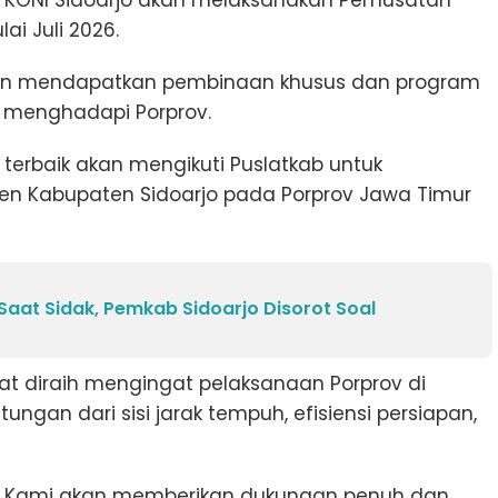
, KONI Sidoarjo akan melaksanakan Pemusatan
ai Juli 2026.
b akan mendapatkan pembinaan khusus dan program
n menghadapi Porprov.
et terbaik akan mengikuti Puslatkab untuk
en Kabupaten Sidoarjo pada Porprov Jawa Timur
 Saat Sidak, Pemkab Sidoarjo Disorot Soal
pat diraih mengingat pelaksanaan Porprov di
ngan dari sisi jarak tempuh, efisiensi persiapan,
aya. Kami akan memberikan dukungan penuh dan