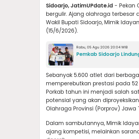
Sidoarjo, JatimUPdate.id
- Pekan 
bergulir. Ajang olahraga terbesar
Wakil Bupati Sidoarjo, Mimik Iday
(15/6/2026).
Rabu, 05 Agu 2026 20:04 WIB
Pemkab Sidoarjo Lindung
Sebanyak 5.600 atlet dari berbag
memperebutkan prestasi pada 52 
Porkab tahun ini menjadi salah sa
potensial yang akan diproyeksika
Olahraga Provinsi (Porprov) Jawa 
Dalam sambutannya, Mimik Iday
ajang kompetisi, melainkan saran