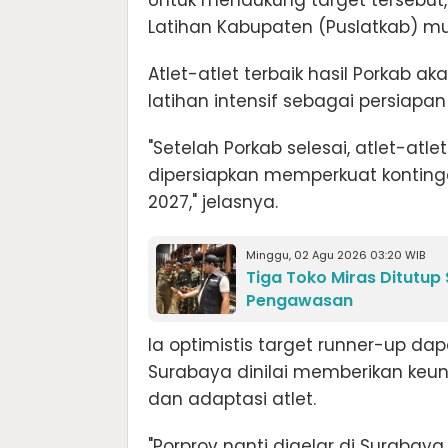
Untuk mendukung target tersebut
Latihan Kabupaten (Puslatkab) mul
Atlet-atlet terbaik hasil Porka
latihan intensif sebagai persiapa
"Setelah Porkab selesai, atlet-atl
dipersiapkan memperkuat konting
2027," jelasnya.
Minggu, 02 Agu 2026 03:20 WIB
Tiga Toko Miras Ditutup
Pengawasan
Ia optimistis target runner-up da
Surabaya dinilai memberikan keuntu
dan adaptasi atlet.
"Porprov nanti digelar di Surab