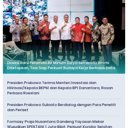
Direksi Baru Perumda Air Minum Surya Sembada Resmi
Ditetapkan, Tias Siap Perkuat Budaya Kerja Berbasis Data
Presiden Prabowo Terima Menteri Investasi dan
Hilirisasi/Kepala BKPM dan Kepala BPI Danantara, Rosan
Perkasa Roeslani
Presiden Prabowo Subiato Berdialog dengan Para Peneliti
dan Periset
Formasy Praja Nusantara Gandeng Yayasan Mekar
Wujudkan SPEKTANI 1 Juta Bibit, Perkuat Koridor Selatan