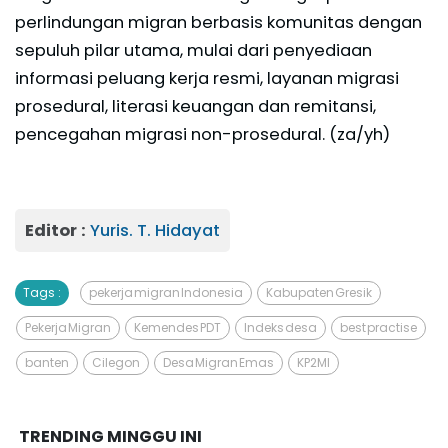
perlindungan migran berbasis komunitas dengan
sepuluh pilar utama, mulai dari penyediaan
informasi peluang kerja resmi, layanan migrasi
prosedural, literasi keuangan dan remitansi,
pencegahan migrasi non-prosedural. (za/yh)
Editor :
Yuris. T. Hidayat
Tags :
pekerja migran Indonesia
Kabupaten Gresik
Pekerja Migran
Kemendes PDT
Indeks desa
best practise
banten
Cilegon
Desa Migran Emas
KP2MI
TRENDING MINGGU INI