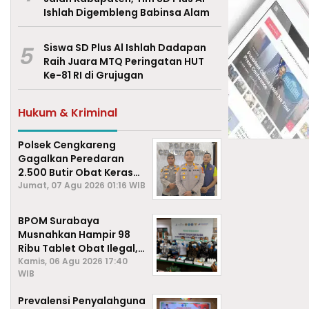
Ishlah Digembleng Babinsa Alam
5
Siswa SD Plus Al Ishlah Dadapan
Raih Juara MTQ Peringatan HUT
Ke-81 RI di Grujugan
Hukum & Kriminal
Polsek Cengkareng
Gagalkan Peredaran
2.500 Butir Obat Keras
Daftar G, Satu Pengedar
Jumat, 07 Agu 2026 01:16 WIB
Diamankan
BPOM Surabaya
Musnahkan Hampir 98
Ribu Tablet Obat Ilegal,
Cegah Penyalahgunaan
Kamis, 06 Agu 2026 17:40
WIB
di Kalangan Pelajar
Prevalensi Penyalahguna