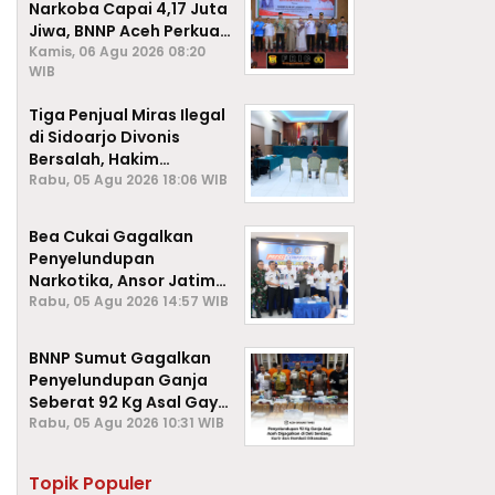
Narkoba Capai 4,17 Juta
Jiwa, BNNP Aceh Perkuat
P4GN di Subulussalam
Kamis, 06 Agu 2026 08:20
WIB
Tiga Penjual Miras Ilegal
di Sidoarjo Divonis
Bersalah, Hakim
Jatuhkan Denda hingga
Rabu, 05 Agu 2026 18:06 WIB
Rp1 Juta
Bea Cukai Gagalkan
Penyelundupan
Narkotika, Ansor Jatim
Negara Tak Kalah dari
Rabu, 05 Agu 2026 14:57 WIB
Sindikat Internasional
BNNP Sumut Gagalkan
Penyelundupan Ganja
Seberat 92 Kg Asal Gayo
Lues, Aceh.
Rabu, 05 Agu 2026 10:31 WIB
Topik Populer