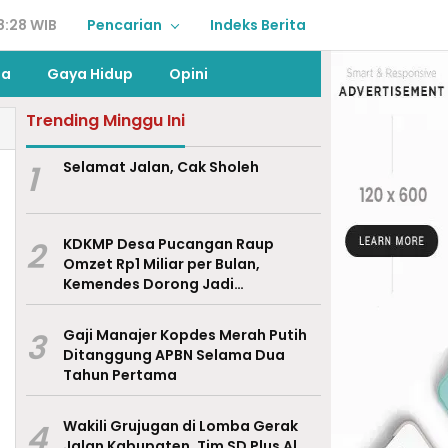
8:28 WIB
Pencarian
Indeks Berita
ga
Gaya Hidup
Opini
Trending Minggu Ini
1
Selamat Jalan, Cak Sholeh
2
KDKMP Desa Pucangan Raup
Omzet Rp1 Miliar per Bulan,
Kemendes Dorong Jadi
Percontohan Nasional
3
Gaji Manajer Kopdes Merah Putih
Ditanggung APBN Selama Dua
Tahun Pertama
4
Wakili Grujugan di Lomba Gerak
Jalan Kabupaten, Tim SD Plus Al