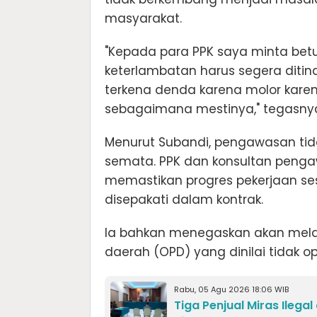
masyarakat.
"Kepada para PPK saya minta bet
keterlambatan harus segera ditind
terkena denda karena molor karen
sebagaimana mestinya," tegasny
Menurut Subandi, pengawasan tida
semata. PPK dan konsultan pengaw
memastikan progres pekerjaan sesu
disepakati dalam kontrak.
Ia bahkan menegaskan akan melak
daerah (OPD) yang dinilai tidak 
Rabu, 05 Agu 2026 18:06 WIB
Tiga Penjual Miras Ilega