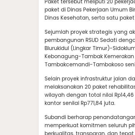
Paket tersebut meliputi 20 pekerj
paket di Dinas Pekerjaan Umum Bi
Dinas Kesehatan, serta satu pake
Sejumlah proyek strategis yang a
pembangunan RSUD Sedati dengan n
Blurukidul (Lingkar Timur)-Sidoklum
Kebonagung-Tambak Kemerakan seb
Tambakcemandi-Tambakoso senilai
Selain proyek infrastruktur jalan
melaksanakan 20 paket rehabilita
wilayah dengan total nilai Rp14,46
kantor senilai Rp771,84 juta.
Subandi berharap penandatanga
memperkuat komitmen seluruh p
berkualitas, transparan, dan tepat