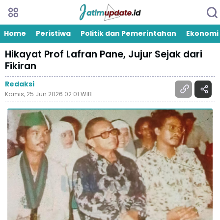
Home
Peristiwa
Politik dan Pemerintahan
Ekonomi
Hikayat Prof Lafran Pane, Jujur Sejak dari
Fikiran
Redaksi
Kamis, 25 Jun 2026 02:01 WIB