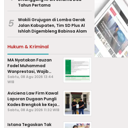
Tahun Pertama
5
Wakili Grujugan di Lomba Gerak
Jalan Kabupaten, Tim SD Plus Al
Ishlah Digembleng Babinsa Alam
Hukum & Kriminal
MA Nyatakan Fauzan
Fadel Muhammad
Wanprestasi, Wajib
Bayar Rp2,085 Miliar
Sabtu, 08 Agu 2026 13:44
WIB
Aviciena Law Firm Kawal
Laporan Dugaan Pungli
Kades Brengkok ke Kejari
Lamongan
Sabtu, 08 Agu 2026 11:32 WIB
Istana Tegaskan Tak