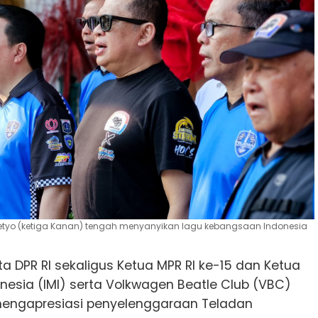
o (ketiga Kanan) tengah menyanyikan lagu kebangsaan Indonesia
a DPR RI sekaligus Ketua MPR RI ke-15 dan Ketua
esia (IMI) serta Volkwagen Beatle Club (VBC)
engapresiasi penyelenggaraan Teladan