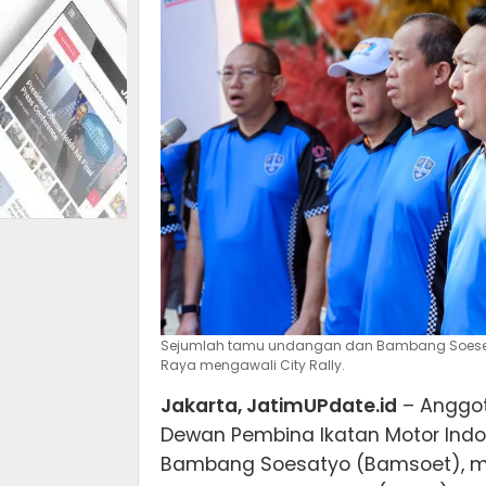
Sejumlah tamu undangan dan Bambang Soesety
Raya mengawali City Rally.
Jakarta, JatimUPdate.id
– Anggot
Dewan Pembina Ikatan Motor Indon
Bambang Soesatyo (Bamsoet), m