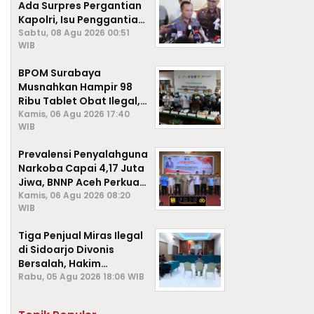
Ada Surpres Pergantian
Kapolri, Isu Penggantian
Listyo Sigit Dipastikan
Sabtu, 08 Agu 2026 00:51
WIB
Hoaks
BPOM Surabaya
Musnahkan Hampir 98
Ribu Tablet Obat Ilegal,
Cegah Penyalahgunaan
Kamis, 06 Agu 2026 17:40
WIB
di Kalangan Pelajar
Prevalensi Penyalahguna
Narkoba Capai 4,17 Juta
Jiwa, BNNP Aceh Perkuat
P4GN di Subulussalam
Kamis, 06 Agu 2026 08:20
WIB
Tiga Penjual Miras Ilegal
di Sidoarjo Divonis
Bersalah, Hakim
Jatuhkan Denda hingga
Rabu, 05 Agu 2026 18:06 WIB
Rp1 Juta