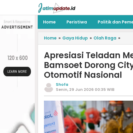
Home
Peristiwa
Politik dan Pem
Home
»
Gaya Hidup
»
Olah Raga
»
Apresiasi Teladan Met
Bamsoet Dorong City
Otomotif Nasional
Shofa
Senin, 29 Jun 2026 00:35 WIB