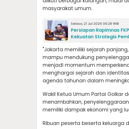
diikuti berbagai kalangan, mulai d
masyarakat umum.
Selasa, 21 Jul 2026 06:28 WIB
Persiapan Rapimnas FKP
Kekuatan Strategis Pe
"Jakarta memiliki sejarah panjang
mampu mendukung penyelenggaraan
menjadi momentum memperkenalk
menghargai sejarah dan identitas
agenda tahunan dalam meningkatka
Wakil Ketua Umum Partai Golkar d
menambahkan, penyelenggaraan k
memiliki dampak ekonomi yang lu
Ribuan peserta beserta keluarga 