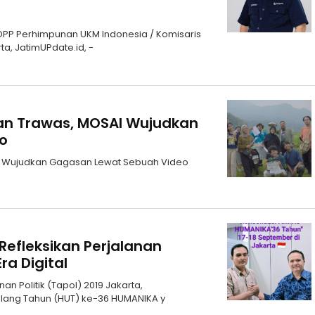
 DPP Perhimpunan UKM Indonesia / Komisaris
a, JatimUPdate.id, -
an Trawas, MOSAI Wujudkan
eo
AI Wujudkan Gagasan Lewat Sebuah Video
Refleksikan Perjalanan
ra Digital
an Politik (Tapol) 2019 Jakarta,
 Ulang Tahun (HUT) ke-36 HUMANIKA y