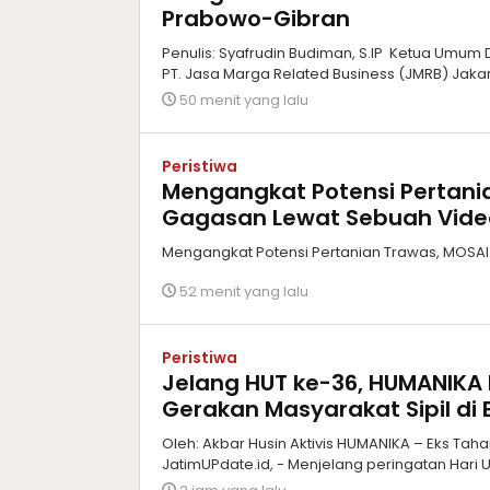
Prabowo-Gibran
Penulis: Syafrudin Budiman, S.IP Ketua Umum
PT. Jasa Marga Related Business (JMRB) Jakart
50 menit yang lalu
Peristiwa
Mengangkat Potensi Pertani
Gagasan Lewat Sebuah Vid
Mengangkat Potensi Pertanian Trawas, MOS
52 menit yang lalu
Peristiwa
Jelang HUT ke-36, HUMANIKA 
Gerakan Masyarakat Sipil di E
Oleh: Akbar Husin Aktivis HUMANIKA – Eks Tahan
JatimUPdate.id, - Menjelang peringatan Hari