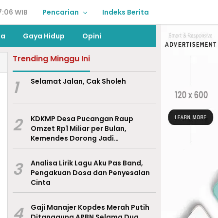
7:06 WIB
Pencarian
Indeks Berita
ga
Gaya Hidup
Opini
Trending Minggu Ini
1
Selamat Jalan, Cak Sholeh
2
KDKMP Desa Pucangan Raup
Omzet Rp1 Miliar per Bulan,
Kemendes Dorong Jadi
Percontohan Nasional
3
Analisa Lirik Lagu Aku Pas Band,
Pengakuan Dosa dan Penyesalan
Cinta
4
Gaji Manajer Kopdes Merah Putih
Ditanggung APBN Selama Dua