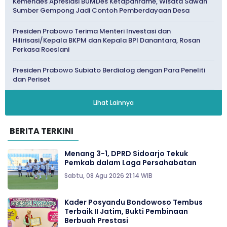
Kemendes Apresiasi BUMDes Ketapanrame, Wisata Sawah
Sumber Gempong Jadi Contoh Pemberdayaan Desa
Presiden Prabowo Terima Menteri Investasi dan
Hilirisasi/Kepala BKPM dan Kepala BPI Danantara, Rosan
Perkasa Roeslani
Presiden Prabowo Subiato Berdialog dengan Para Peneliti
dan Periset
Lihat Lainnya
BERITA TERKINI
Menang 3-1, DPRD Sidoarjo Tekuk
Pemkab dalam Laga Persahabatan
Sabtu, 08 Agu 2026 21:14 WIB
Kader Posyandu Bondowoso Tembus
Terbaik II Jatim, Bukti Pembinaan
Berbuah Prestasi