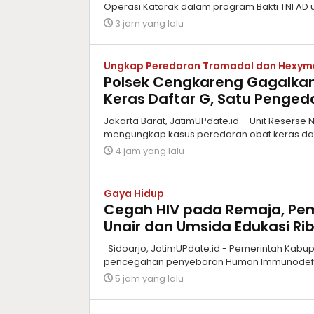
Operasi Katarak dalam program Bakti TNI AD u
3 jam yang lalu
Ungkap Peredaran Tramadol dan Hexym
Polsek Cengkareng Gagalkan
Keras Daftar G, Satu Penge
Jakarta Barat, JatimUPdate.id – Unit Reserse
mengungkap kasus peredaran obat keras da
4 jam yang lalu
Gaya Hidup
Cegah HIV pada Remaja, Pem
Unair dan Umsida Edukasi Rib
Sidoarjo, JatimUPdate.id - Pemerintah Kab
pencegahan penyebaran Human Immunodeficie
5 jam yang lalu