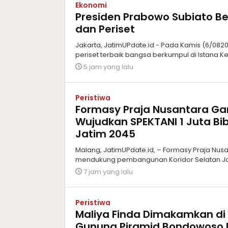
Ekonomi
Presiden Prabowo Subiato Be
dan Periset
Jakarta, JatimUPdate.id - Pada Kamis (6/08202
periset terbaik bangsa berkumpul di Istana K
5 jam yang lalu
Peristiwa
Formasy Praja Nusantara G
Wujudkan SPEKTANI 1 Juta Bib
Jatim 2045
Malang, JatimUPdate.id, – Formasy Praja Nu
mendukung pembangunan Koridor Selatan Jaw
7 jam yang lalu
Peristiwa
Maliya Finda Dimakamkan di
Gunung Piramid Bondowoso 