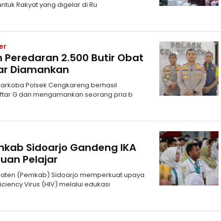
ntuk Rakyat yang digelar di Ru
er
 Peredaran 2.500 Butir Obat
dar Diamankan
 Narkoba Polsek Cengkareng berhasil
ftar G dan mengamankan seorang pria b
kab Sidoarjo Gandeng IKA
uan Pelajar
upaten (Pemkab) Sidoarjo memperkuat upaya
ncy Virus (HIV) melalui edukasi