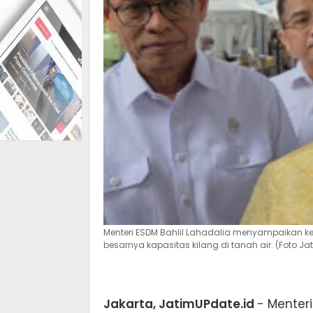
Menteri ESDM Bahlil Lahadalia menyampaikan ke
besarnya kapasitas kilang di tanah air. (Foto Ja
Jakarta, JatimUPdate.id
- Menter