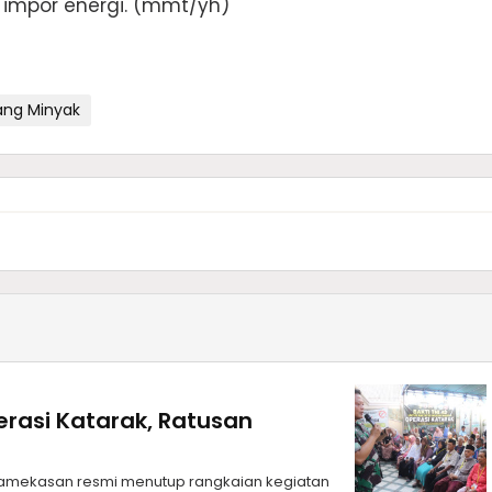
 impor energi. (mmt/yh)
lang Minyak
asi Katarak, Ratusan
amekasan resmi menutup rangkaian kegiatan