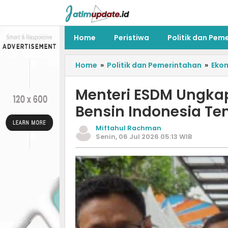
Home
Peristiwa
Politik dan Pem
Home
»
Politik dan Pemerintahan
»
Eko
Menteri ESDM Ungkap
Bensin Indonesia Tem
Miftahul Rachman
Senin, 06 Jul 2026 05:13 WIB