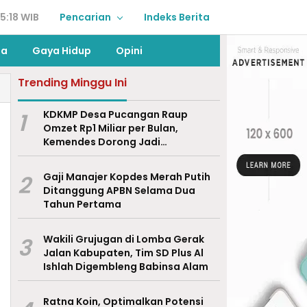
5:18 WIB
Pencarian
Indeks Berita
ga
Gaya Hidup
Opini
Trending Minggu Ini
1
KDKMP Desa Pucangan Raup
Omzet Rp1 Miliar per Bulan,
Kemendes Dorong Jadi
Percontohan Nasional
2
Gaji Manajer Kopdes Merah Putih
Ditanggung APBN Selama Dua
Tahun Pertama
3
Wakili Grujugan di Lomba Gerak
Jalan Kabupaten, Tim SD Plus Al
Ishlah Digembleng Babinsa Alam
Ratna Koin, Optimalkan Potensi