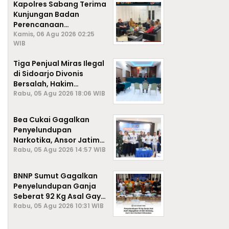
Kapolres Sabang Terima
Kunjungan Badan
Perencanaan
Pembangunan Daerah
Kamis, 06 Agu 2026 02:25
WIB
(BAPPEDA) Kota Sabang,
Tiga Penjual Miras Ilegal
di Sidoarjo Divonis
Bersalah, Hakim
Jatuhkan Denda hingga
Rabu, 05 Agu 2026 18:06 WIB
Rp1 Juta
Bea Cukai Gagalkan
Penyelundupan
Narkotika, Ansor Jatim
Negara Tak Kalah dari
Rabu, 05 Agu 2026 14:57 WIB
Sindikat Internasional
BNNP Sumut Gagalkan
Penyelundupan Ganja
Seberat 92 Kg Asal Gayo
Lues, Aceh.
Rabu, 05 Agu 2026 10:31 WIB