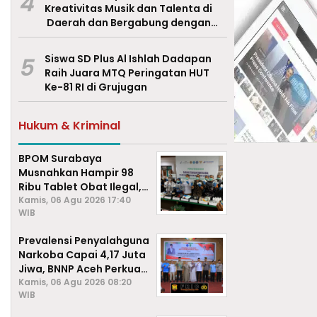
4
Kreativitas Musik dan Talenta di
Daerah dan Bergabung dengan
Ekraf Pasuruan
5
Siswa SD Plus Al Ishlah Dadapan
Raih Juara MTQ Peringatan HUT
Ke-81 RI di Grujugan
Hukum & Kriminal
BPOM Surabaya
Musnahkan Hampir 98
Ribu Tablet Obat Ilegal,
Cegah Penyalahgunaan
Kamis, 06 Agu 2026 17:40
WIB
di Kalangan Pelajar
Prevalensi Penyalahguna
Narkoba Capai 4,17 Juta
Jiwa, BNNP Aceh Perkuat
P4GN di Subulussalam
Kamis, 06 Agu 2026 08:20
WIB