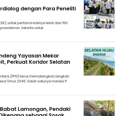
rdialog dengan Para Peneliti
6), untuk pertama kalinya lebih dari 150
epresidenan Jakarta untuk
andeng Yayasan Mekar
it, Perkuat Koridor Selatan
santara (FPN) terus mematangkan langkah
a Timur 2045. Salah satunya melalui P
 Babat Lamongan, Pendaki
Dikenang sebagai Sosok