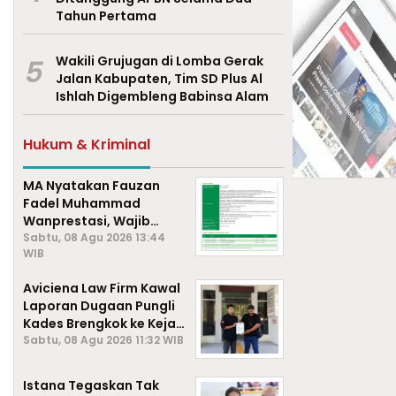
Tahun Pertama
5
Wakili Grujugan di Lomba Gerak
Jalan Kabupaten, Tim SD Plus Al
Ishlah Digembleng Babinsa Alam
Hukum & Kriminal
MA Nyatakan Fauzan
Fadel Muhammad
Wanprestasi, Wajib
Bayar Rp2,085 Miliar
Sabtu, 08 Agu 2026 13:44
WIB
Aviciena Law Firm Kawal
Laporan Dugaan Pungli
Kades Brengkok ke Kejari
Lamongan
Sabtu, 08 Agu 2026 11:32 WIB
Istana Tegaskan Tak