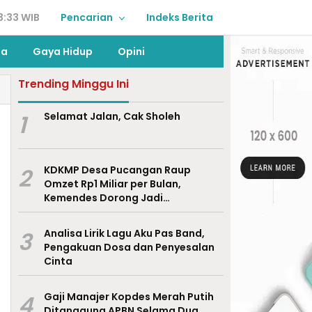
3:33 WIB
Pencarian
Indeks Berita
ga
Gaya Hidup
Opini
Trending Minggu Ini
1
Selamat Jalan, Cak Sholeh
2
KDKMP Desa Pucangan Raup
Omzet Rp1 Miliar per Bulan,
Kemendes Dorong Jadi
Percontohan Nasional
3
Analisa Lirik Lagu Aku Pas Band,
Pengakuan Dosa dan Penyesalan
Cinta
4
Gaji Manajer Kopdes Merah Putih
Ditanggung APBN Selama Dua