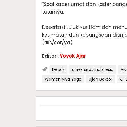
”Soal kader umat dan kader bangs
tuturnya.
Desertasi Luluk Nur Hamidah menu
keumatan dan kebangsaan ditinjau 
(rilis/sof/ya)
Editor :
Yoyok Ajar
Depok
universitas indonesia
Vi
Wamen Viva Yoga
Ujian Doktor
KH S