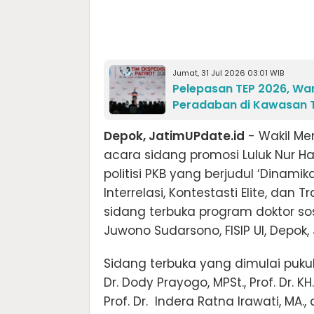
Jumat, 31 Jul 2026 03:01 WIB
Pelepasan TEP 2026, Wa
Peradaban di Kawasan 
Depok, JatimUPdate.id
- Wakil Men
acara sidang promosi Luluk Nur 
politisi PKB yang berjudul ‘Dinamik
Interrelasi, Kontestasti Elite, dan
sidang terbuka program doktor sos
Juwono Sudarsono, FISIP UI, Depok,
Sidang terbuka yang dimulai pukul 1
Dr. Dody Prayogo, MPSt., Prof. Dr. KH
Prof. Dr. Indera Ratna Irawati, MA., d