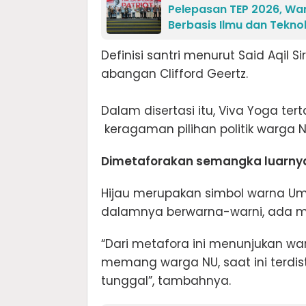
Pelepasan TEP 2026, W
Berbasis Ilmu dan Tekno
Definisi santri menurut Said Aqil 
abangan Clifford Geertz.
Dalam disertasi itu, Viva Yoga te
keragaman pilihan politik warga N
Dimetaforakan semangka luarnya
Hijau merupakan simbol warna Um
dalamnya berwarna-warni, ada mera
“Dari metafora ini menunjukan war
memang warga NU, saat ini terdist
tunggal”, tambahnya.