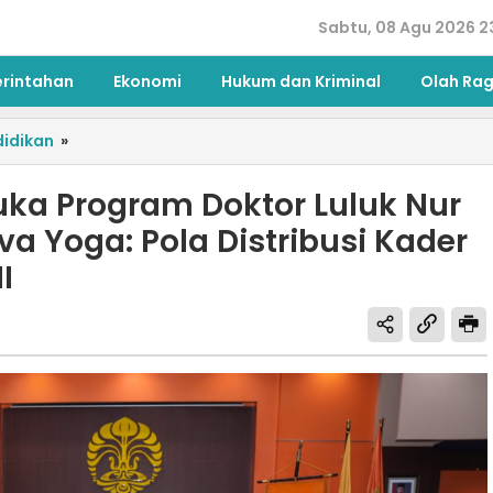
Sabtu, 08 Agu 2026 2
erintahan
Ekonomi
Hukum dan Kriminal
Olah Ra
idikan
»
uka Program Doktor Luluk Nur
 Yoga: Pola Distribusi Kader
I