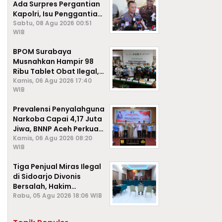
Ada Surpres Pergantian
Kapolri, Isu Penggantian
Listyo Sigit Dipastikan
Sabtu, 08 Agu 2026 00:51
WIB
Hoaks
BPOM Surabaya
Musnahkan Hampir 98
Ribu Tablet Obat Ilegal,
Cegah Penyalahgunaan
Kamis, 06 Agu 2026 17:40
WIB
di Kalangan Pelajar
Prevalensi Penyalahguna
Narkoba Capai 4,17 Juta
Jiwa, BNNP Aceh Perkuat
P4GN di Subulussalam
Kamis, 06 Agu 2026 08:20
WIB
Tiga Penjual Miras Ilegal
di Sidoarjo Divonis
Bersalah, Hakim
Jatuhkan Denda hingga
Rabu, 05 Agu 2026 18:06 WIB
Rp1 Juta