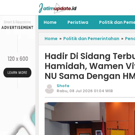
Home
Peristiwa
Politik dan Pem
Home
»
Politik dan Pemerintahan
»
Pend
Hadir Di Sidang Terb
Hamidah, Wamen Viva
NU Sama Dengan HM
Shofa
Rabu, 08 Jul 2026 01:04 WIB