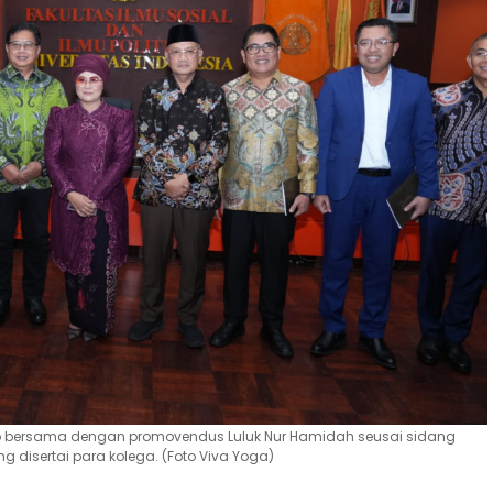
o bersama dengan promovendus Luluk Nur Hamidah seusai sidang
ng disertai para kolega. (Foto Viva Yoga)