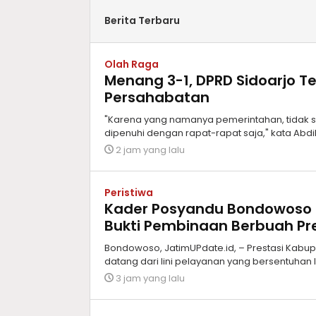
Berita Terbaru
Olah Raga
Menang 3-1, DPRD Sidoarjo 
Persahabatan
"Karena yang namanya pemerintahan, tidak s
dipenuhi dengan rapat-rapat saja," kata Abdil
2 jam yang lalu
Peristiwa
Kader Posyandu Bondowoso T
Bukti Pembinaan Berbuah Pr
Bondowoso, JatimUPdate.id, – Prestasi Kabu
datang dari lini pelayanan yang bersentuha
3 jam yang lalu