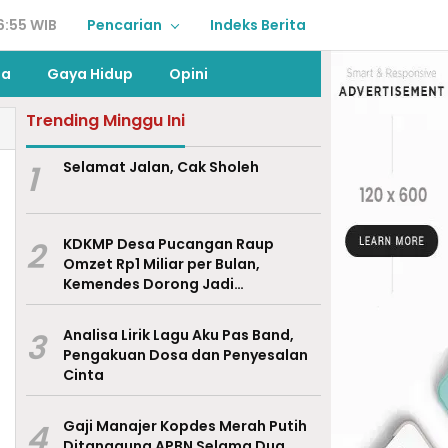
6:55 WIB
Pencarian
Indeks Berita
ga
Gaya Hidup
Opini
Trending Minggu Ini
1
Selamat Jalan, Cak Sholeh
2
KDKMP Desa Pucangan Raup
Omzet Rp1 Miliar per Bulan,
Kemendes Dorong Jadi
Percontohan Nasional
3
Analisa Lirik Lagu Aku Pas Band,
Pengakuan Dosa dan Penyesalan
Cinta
4
Gaji Manajer Kopdes Merah Putih
Ditanggung APBN Selama Dua