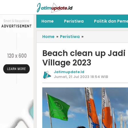
Home
Peristiwa
Politik dan Pem
Home
»
Peristiwa
»
Beach clean up Jadi 
Village 2023
Jatimupdate.id
Jumat, 21 Jul 2023 18:54 WIB