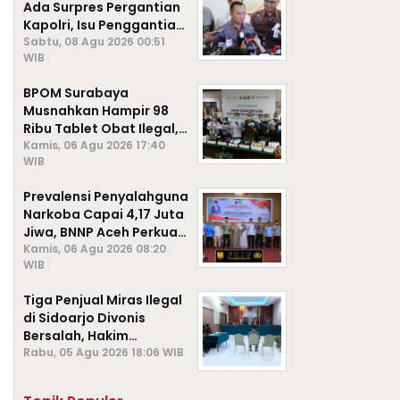
Ada Surpres Pergantian
Kapolri, Isu Penggantian
Listyo Sigit Dipastikan
Sabtu, 08 Agu 2026 00:51
WIB
Hoaks
BPOM Surabaya
Musnahkan Hampir 98
Ribu Tablet Obat Ilegal,
Cegah Penyalahgunaan
Kamis, 06 Agu 2026 17:40
WIB
di Kalangan Pelajar
Prevalensi Penyalahguna
Narkoba Capai 4,17 Juta
Jiwa, BNNP Aceh Perkuat
P4GN di Subulussalam
Kamis, 06 Agu 2026 08:20
WIB
Tiga Penjual Miras Ilegal
di Sidoarjo Divonis
Bersalah, Hakim
Jatuhkan Denda hingga
Rabu, 05 Agu 2026 18:06 WIB
Rp1 Juta