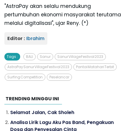
"AstraPay akan selalu mendukung
pertumbuhan ekonomi masyarakat terutama
melalui digitalisasi", ujar Reny. (*)
Editor :
Ibrahim
Tags :
BALI
Sanur
Sanur Village Festival 2023
AstraPay Sanur Village Festival 2023
Pantai Matahari Terbit
Surfing Competition
Peselancar
TRENDING MINGGU INI
Selamat Jalan, Cak Sholeh
Analisa Lirik Lagu Aku Pas Band, Pengakuan
Dosa dan Penyesalan Cinta