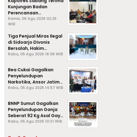
Kapolres Sabang Terima
Kunjungan Badan
Perencanaan
Pembangunan Daerah
Kamis, 06 Agu 2026 02:25
WIB
(BAPPEDA) Kota Sabang,
Tiga Penjual Miras Ilegal
di Sidoarjo Divonis
Bersalah, Hakim
Jatuhkan Denda hingga
Rabu, 05 Agu 2026 18:06 WIB
Rp1 Juta
Bea Cukai Gagalkan
Penyelundupan
Narkotika, Ansor Jatim
Negara Tak Kalah dari
Rabu, 05 Agu 2026 14:57 WIB
Sindikat Internasional
BNNP Sumut Gagalkan
Penyelundupan Ganja
Seberat 92 Kg Asal Gayo
Lues, Aceh.
Rabu, 05 Agu 2026 10:31 WIB