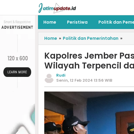
Home
Peristiwa
Politik dan Pem
Home
»
Politik dan Pemerintahan
»
Kapolres Jember Pas
Wilayah Terpencil 
Rudi
Senin, 12 Feb 2024 13:56 WIB