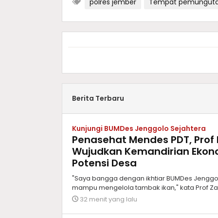
polres jember
Tempat pemunguta
Berita Terbaru
Kunjungi BUMDes Jenggolo Sejahtera
Penasehat Mendes PDT, Prof Dr
Wujudkan Kemandirian Ekon
Potensi Desa
"Saya bangga dengan ikhtiar BUMDes Jenggol
mampu mengelola tambak ikan," kata Prof Zai
32 menit yang lalu