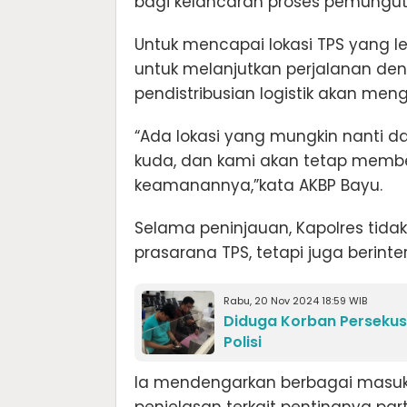
bagi kelancaran proses pemungut
Untuk mencapai lokasi TPS yang l
untuk melanjutkan perjalanan den
pendistribusian logistik akan me
“Ada lokasi yang mungkin nanti d
kuda, dan kami akan tetap memb
keamanannya,”kata AKBP Bayu.
Selama peninjauan, Kapolres tid
prasarana TPS, tetapi juga berin
Rabu, 20 Nov 2024 18:59 WIB
Diduga Korban Persekus
Polisi
Ia mendengarkan berbagai masuka