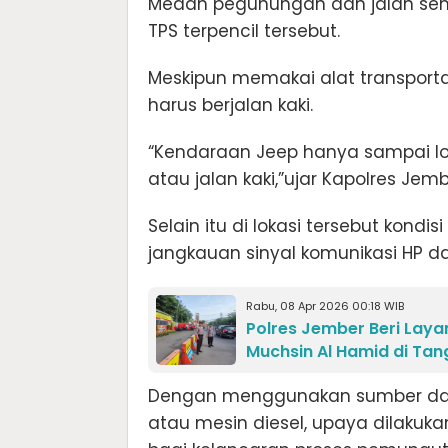
Medan pegunungan dan jalan sempi
TPS terpencil tersebut.
Meskipun memakai alat transporta
harus berjalan kaki.
“Kendaraan Jeep hanya sampai loka
atau jalan kaki,”ujar Kapolres Jembe
Selain itu di lokasi tersebut kondi
jangkauan sinyal komunikasi HP dan 
Rabu, 08 Apr 2026 00:18 WIB
Polres Jember Beri Lay
Muchsin Al Hamid di Tan
Dengan menggunakan sumber daya y
atau mesin diesel, upaya dilakuka