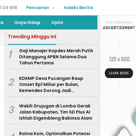
3:34 WIB
Pencarian
Indeks Berita
ga
Gaya Hidup
Opini
Trending Minggu Ini
1
Gaji Manajer Kopdes Merah Putih
Ditanggung APBN Selama Dua
Tahun Pertama
2
KDKMP Desa Pucangan Raup
Omzet Rp1 Miliar per Bulan,
Kemendes Dorong Jadi
Percontohan Nasional
3
Wakili Grujugan di Lomba Gerak
Jalan Kabupaten, Tim SD Plus Al
Ishlah Digembleng Babinsa Alam
Ratna Koin, Optimalkan Potensi