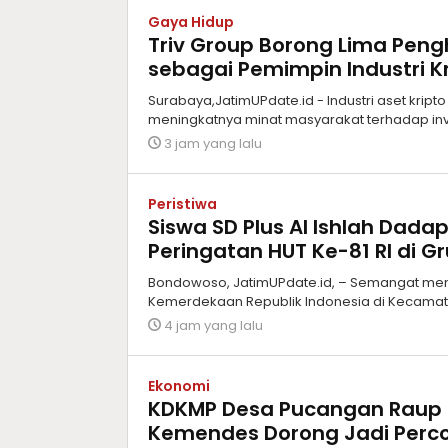
Gaya Hidup
Triv Group Borong Lima Peng
sebagai Pemimpin Industri Kr
Surabaya,JatimUPdate.id - Industri aset kript
meningkatnya minat masyarakat terhadap inves
3 jam yang lalu
Peristiwa
Siswa SD Plus Al Ishlah Dad
Peringatan HUT Ke-81 RI di G
Bondowoso, JatimUPdate.id, – Semangat memp
Kemerdekaan Republik Indonesia di Kecamat
4 jam yang lalu
Ekonomi
KDKMP Desa Pucangan Raup Om
Kemendes Dorong Jadi Perco