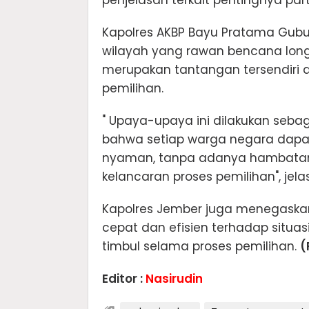
penjelasan terkait pentingnya part
Kapolres AKBP Bayu Pratama Gub
wilayah yang rawan bencana longso
merupakan tantangan tersendiri
pemilihan.
" Upaya-upaya ini dilakukan seba
bahwa setiap warga negara dap
nyaman, tanpa adanya hambata
kelancaran proses pemilihan", jela
Kapolres Jember juga menegaskan
cepat dan efisien terhadap situ
timbul selama proses pemilihan.
(
Editor :
Nasirudin