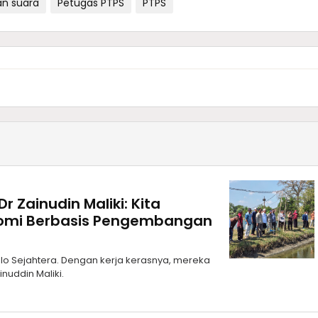
n suara
Petugas PTPS
PTPS
 Zainudin Maliki: Kita
omi Berbasis Pengembangan
o Sejahtera. Dengan kerja kerasnya, mereka
nuddin Maliki.