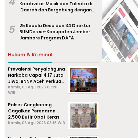
4
Kreativitas Musik dan Talenta di
Daerah dan Bergabung dengan
Ekraf Pasuruan
5
25 Kepala Desa dan 34 Direktur
BUMDes se-Kabupaten Jember
Jambore Program DAFA
Hukum & Kriminal
Prevalensi Penyalahguna
Narkoba Capai 4,17 Juta
Jiwa, BNNP Aceh Perkuat
P4GN di Subulussalam
Kamis, 06 Agu 2026 08:20
WIB
Polsek Cengkareng
Gagalkan Peredaran
2.500 Butir Obat Keras
Daftar G, Satu Pengedar
Kamis, 06 Agu 2026 03:16 WIB
Diamankan