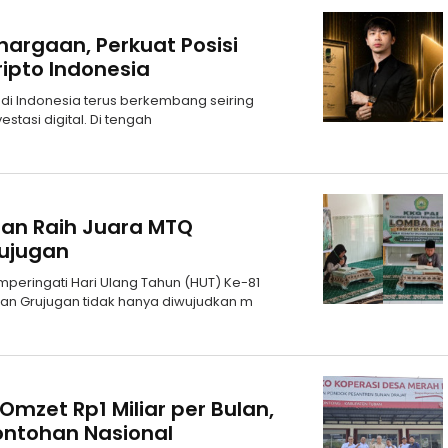
hargaan, Perkuat Posisi
ipto Indonesia
o di Indonesia terus berkembang seiring
tasi digital. Di tengah
apan Raih Juara MTQ
rujugan
eringati Hari Ulang Tahun (HUT) Ke-81
an Grujugan tidak hanya diwujudkan m
zet Rp1 Miliar per Bulan,
ntohan Nasional